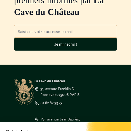
premiers informés par
La
Cave du Château
Adresse mail
Je m’inscris !
La Cave du Château
31, avenue Franklin D.
Roosevelt, 75008 PARIS
01 82 82 33 33
135, avenue Jean Jaurès,
33600 PESSAC