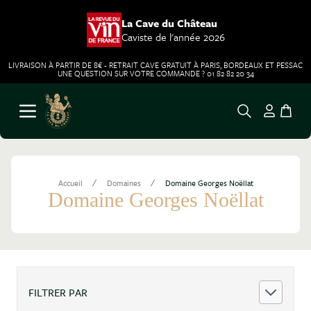
La Cave du Château
Caviste de l'année 2026
LIVRAISON À PARTIR DE 8€ - RETRAIT CAVE GRATUIT À PARIS, BORDEAUX ET PESSAC
UNE QUESTION SUR VOTRE COMMANDE ? 01 82 82 20 34
Aller au contenu
Ouvrir le menu
/
/
Accueil
Domaines
Domaine Georges Noëllat
Domaine Georges Noëllat
FILTRER PAR