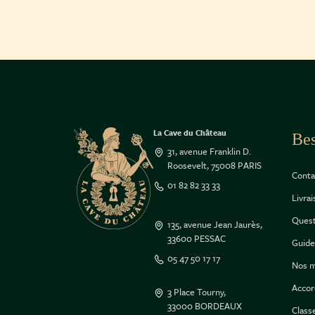
La Cave du Château
Bes
31, avenue Franklin D.
Roosevelt, 75008 PARIS
Conta
01 82 82 33 33
Livra
Quest
135, avenue Jean Jaurès,
33600 PESSAC
Guide
05 47 50 17 17
Nos m
Accor
3 Place Tourny,
33000 BORDEAUX
Class