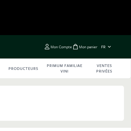
LANGUE
Mon Compte
Mon panier
FR
Toggle minicart, Vous 
PRIMUM FAMILIAE
VENTES
PRODUCTEURS
VINI
PRIVÉES