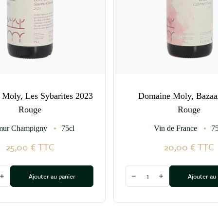
Moly, Les Sybarites 2023
Domaine Moly, Bazaa
Rouge
Rouge
mur Champigny
75cl
Vin de France
75
25,00 €
TTC
20,00 €
TTC
Quantité
Ajouter au panier
Ajouter au
 la quantité
Augmenter la quantité
Diminuer la quantité
Augmenter la quan