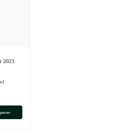
r 2023
cl
 panier
tité