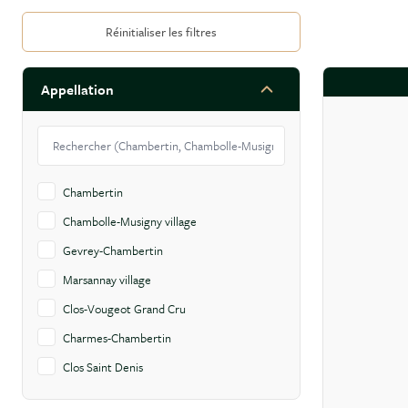
FILTRER PAR
Réinitialiser les filtres
Appellation
Skip to product list
filter
Chambertin
Chambolle-Musigny village
Gevrey-Chambertin
Marsannay village
Clos-Vougeot Grand Cru
Charmes-Chambertin
Clos Saint Denis