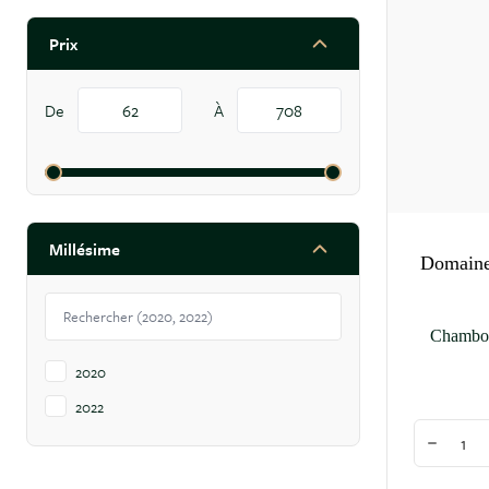
Prix
filter
De
À
10 produits
disponibles
Millésime
Domaine
filter
Chambol
2020
2022
Quantité
Diminuer