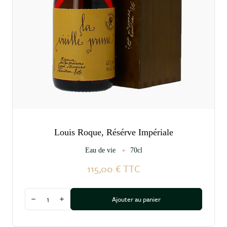
Louis Roque, Résérve Impériale
Eau de vie
70cl
115,00 €
TTC
Quantité
Ajouter au panier
Diminuer la quantité
Augmenter la quantité