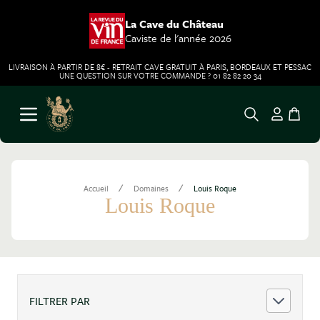
La Cave du Château
Caviste de l'année 2026
LIVRAISON À PARTIR DE 8€ - RETRAIT CAVE GRATUIT À PARIS, BORDEAUX ET PESSAC
UNE QUESTION SUR VOTRE COMMANDE ? 01 82 82 20 34
Aller au contenu
Ouvrir le menu
/
/
Accueil
Domaines
Louis Roque
Louis Roque
FILTRER PAR