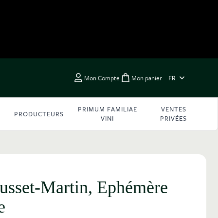
LANGUE
Mon Compte
Mon panier
FR
Toggle minicart, Vous 
PRIMUM FAMILIAE
VENTES
PRODUCTEURS
VINI
PRIVÉES
usset-Martin, Ephémère
e