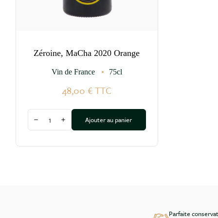
Zéroine, MaCha 2020 Orange
Vin de France
75cl
48,00 €
TTC
Quantité
Ajouter au panier
Diminuer la quantité
Augmenter la quantité
Parfaite conserva