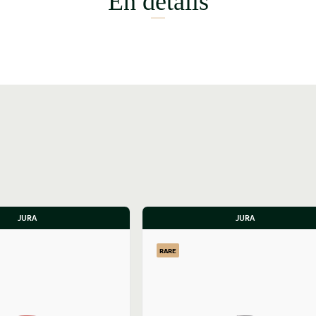
En détails
JURA
JURA
RARE