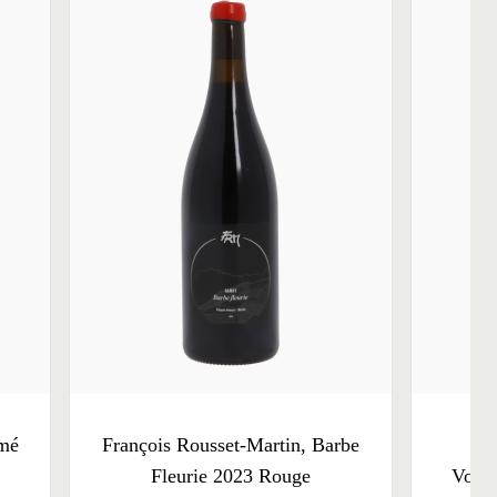
émé
François Rousset-Martin, Barbe
Fra
Fleurie 2023 Rouge
Voyag