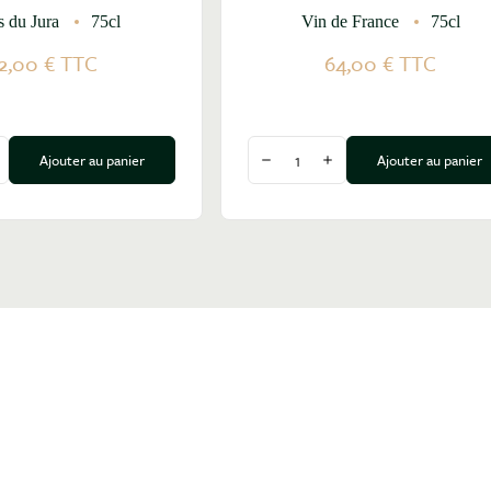
s du Jura
75cl
Vin de France
75cl
2,00 €
TTC
64,00 €
TTC
Quantité
Ajouter au panier
Ajouter au panier
a quantité
ugmenter la quantité
Diminuer la quantité
Augmenter la quantité