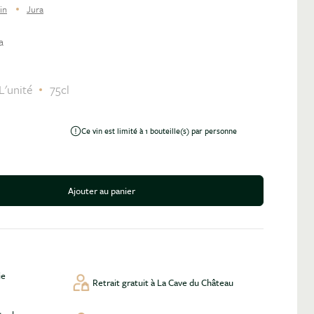
in
Jura
a
L'unité
75cl
Ce vin est limité à 1 bouteille(s) par personne
Ajouter au panier
antité
ie
Retrait gratuit à La Cave du Château