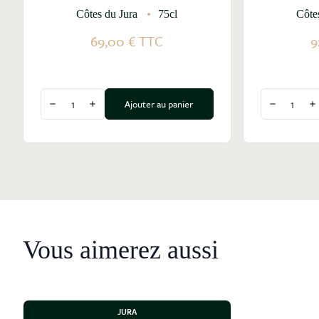
Côtes du Jura
75cl
Côte
69,00 €
TTC
9
Quantité
Quantité
Ajouter au panier
Diminuer la quantité
Augmenter la quantité
Diminuer l
A
Vous aimerez aussi
JURA