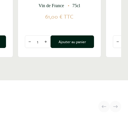
Vin de France
75cl
61,00 €
TTC
Quantité
Quantit
Ajouter au panier
Diminuer la quantité
Augmenter la quantité
Dimin