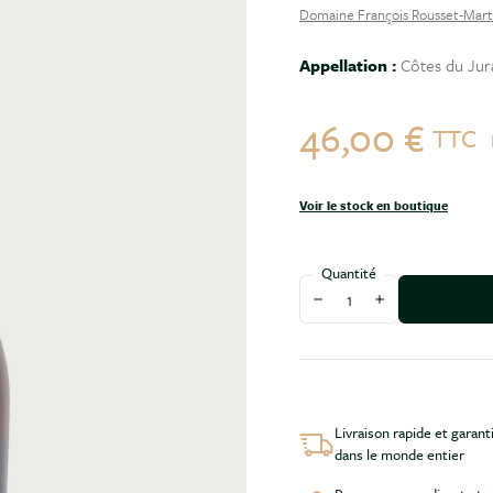
Domaine François Rousset-Mart
Appellation :
Côtes du Jur
46,00 €
TTC
Voir le stock en boutique
Quantité
Diminuer la quantité
Augmenter la qu
Livraison rapide et garant
dans le monde entier