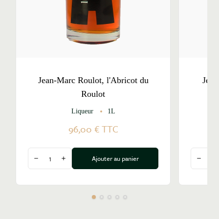
Jean-Marc Roulot, l'Abricot du
Jean
Roulot
Liqueur
1L
96,00 €
TTC
Quantité
Quantité
Ajouter au panier
Diminuer la quantité
Augmenter la quantité
Diminu