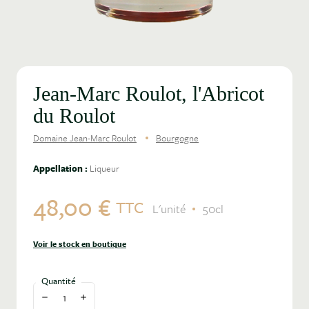
Jean-Marc Roulot, l'Abricot
du Roulot
Domaine Jean-Marc Roulot
Bourgogne
Appellation :
Liqueur
48,00 €
TTC
L'unité
50cl
Voir le stock en boutique
Quantité
Diminuer la quantité
Augmenter la quantité