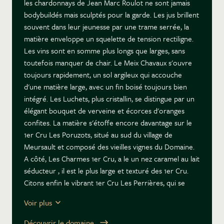
les chardonnays de Jean Marc Roulot ne sont jamais
bodybuildés mais sculptés pour la garde. Les jus brillent
souvent dans leur jeunesse par une trame serrée, la
matière enveloppe un squelette de tension rectiligne.
Les vins sont en somme plus longs que larges, sans
toutefois manquer de chair. Le Meix Chavaux s'ouvre
toujours rapidement, un sol argileux qui accouche
d'une matière large, avec un fin boisé toujours bien
intégré. Les Luchets, plus cristallin, se distingue par un
élégant bouquet de verveine et écorces d'oranges
confites. La matière s'étoffe encore davantage sur le
1er Cru Les Poruzots, situé au sud du village de
Meursault et composé des vieilles vignes du Domaine.
A côté, Les Charmes 1er Cru, a le un nez caramel au lait
séducteur , il est le plus large et texturé des 1er Cru.
Citons enfin le vibrant 1er Cru Les Perrières, qui se
hisse au firmament des grands chardonnays avec une
Voir plus
trame poivre blanc et cédrat. En bouche, l'allonge est
grandiose et persistante. Les vins de Jean Marc Roulot
Découvrir le domaine