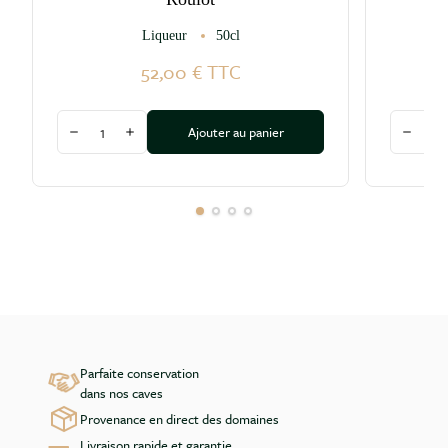
Liqueur
50cl
52,00 €
TTC
Quantité
Quantité
Ajouter au panier
Diminuer la quantité
Augmenter la quantité
Diminu
Parfaite conservation
dans nos caves
Provenance en direct des domaines
Livraison rapide et garantie