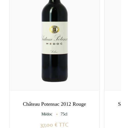
Château Potensac 2012 Rouge
Sarg
Médoc
75cl
37,00 €
TTC