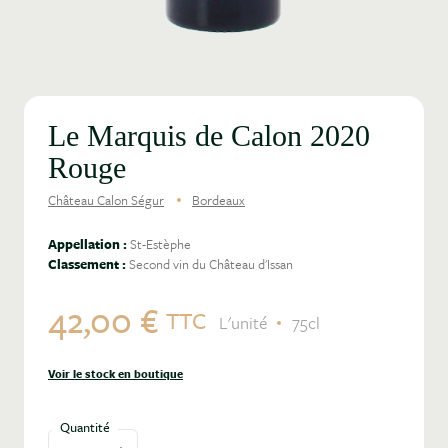
Le Marquis de Calon 2020
Rouge
Château Calon Ségur
Bordeaux
Appellation :
St-Estèphe
Classement :
Second vin du Château d'Issan
42,00 €
TTC
L'unité
75cl
Voir le stock en boutique
Quantité