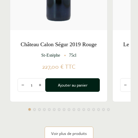
Château Calon Ségur 2019 Rouge
Le Ma
St-Estèphe
75cl
227,00 €
TTC
Quantité
Quantité
Ajouter au panier
Diminuer la quantité
Augmenter la quantité
Diminu
Voir plus de produits