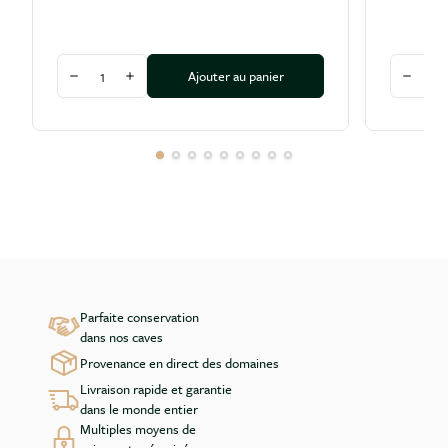
Quantité
Quantité
Ajouter au panier
Diminuer la quantité
Augmenter la quantité
Diminu
Parfaite conservation
dans nos caves
Provenance en direct des domaines
Livraison rapide et garantie
dans le monde entier
Multiples moyens de