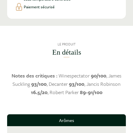
Paiement sécurisé
LE PRODUIT
En détails
Notes des critiques :
Winespectator
90/100
, James
Suckling
93/100
, Decanter
93/100
, Jancis Robinson
16.5/20
, Robert Parker
89-91/100
Arômes