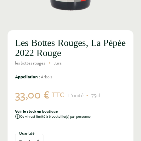
Les Bottes Rouges, La Pépée
2022 Rouge
les bottes rouges
Jura
Appellation :
Arbois
33,00 €
TTC
L'unité
75cl
Voir le stock en boutique
Ce vin est limité à 6 bouteille(s) par personne
Quantité