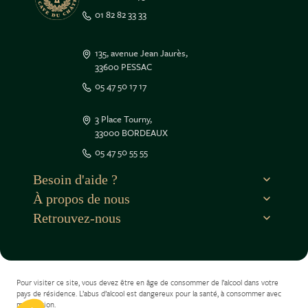
01 82 82 33 33
135, avenue Jean Jaurès,
33600 PESSAC
05 47 50 17 17
3 Place Tourny,
33000 BORDEAUX
05 47 50 55 55
Besoin d'aide ?
À propos de nous
Retrouvez-nous
Pour visiter ce site, vous devez être en âge de consommer de l’alcool dans votre
pays de résidence. L’abus d’alcool est dangereux pour la santé, à consommer avec
modération.