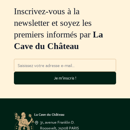
Inscrivez-vous à la
newsletter et soyez les
premiers informés par
La
Cave du Château
Adresse mail
Je m’inscris !
La Cave du Château
31, avenue Franklin D.
Roosevelt, 75008 PARIS