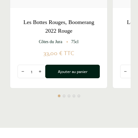
Les Bottes Rouges, Boomerang
Les 
2022 Rouge
Côtes du Jura
75cl
33,00 €
TTC
Quantité
Quantité
Ajouter au panier
Diminuer la quantité
Augmenter la quantité
Diminu