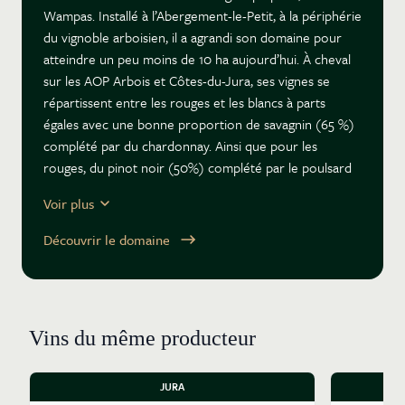
Wampas. Installé à l’Abergement-le-Petit, à la périphérie
du vignoble arboisien, il a agrandi son domaine pour
atteindre un peu moins de 10 ha aujourd’hui. À cheval
sur les AOP Arbois et Côtes-du-Jura, ses vignes se
répartissent entre les rouges et les blancs à parts
égales avec une bonne proportion de savagnin (65 %)
complété par du chardonnay. Ainsi que pour les
rouges, du pinot noir (50%) complété par le poulsard
et le trousseau, 25 % chacun. Le vigneron a intégré dès
Voir plus
ses débuts l’association le Nez dans la Vert qui
regroupe les vignerons bio du Jura. Une association au
Découvrir le domaine
sens noble du terme, dans laquelle l’esprit d’entraide
entre vignerons l’emporte sur la compétition. Les
vinifications des rouges se font à partir de raisins
égrappés. S’agissant du poulsard, les vignerons du Jura
Vins du même producteur
ont remarqué que c’est un cépage très difficile à
vinifier en grappes entières. Les cuvaisons durent
environ trois semaines en cuves inox sans ajout de
JURA