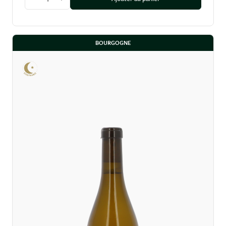
Diminuer la quantité
Augmenter la quantité
BOURGOGNE