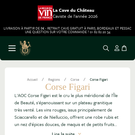
La Cave du Château
Caviste de l'année 2026
LIVRAISON À PARTIR DE 8€ - RETRAIT CAVE GRATUIT À PARIS, BORDEAUX ET PESSAC
UNE QUESTION SUR VOTRE COMMANDE ? 01 82 82 20 34
Aller au contenu
Ouvrir le menu
/
/
/
Accueil
Regions
Corse
Corse Figari
Corse Figari
L'AOC Corse Figari est le cru le plus méridional de l'Île
de Beauté, s'épanouissant sur un plateau granitique
très venté. Les vins rouges, issus principalement de
Sciaccarello et de Nielluccio, offrent une robe rubis et
un nez d'épices douces, de maquis et de petits fruits
rouges. En bouche, ils se distinguent par une belle
Lire la suite