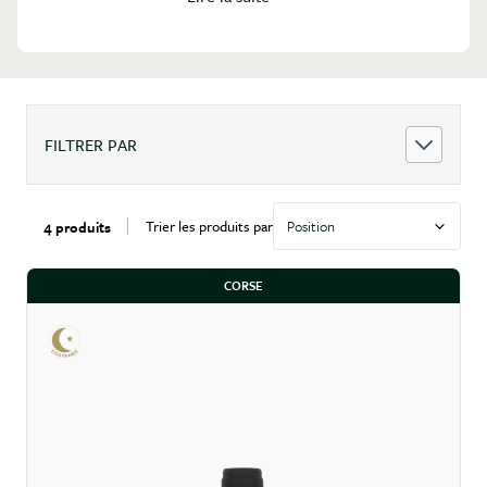
fraîcheur et des tanins élégants. Les blancs de
Vermentino sont amples, floraux et dotés d'une
superbe minéralité saline.
FILTRER PAR
Trier les produits par
4 produits
CORSE