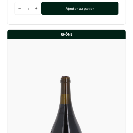
Quantité
Ajouter au panier
Diminuer la quantité
Augmenter la quantité
RHÔNE