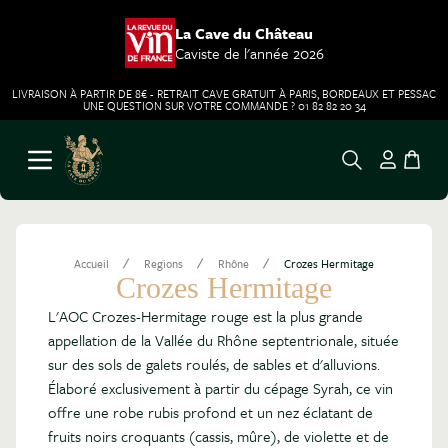
La Cave du Château
Caviste de l'année 2026
LIVRAISON À PARTIR DE 8€ - RETRAIT CAVE GRATUIT À PARIS, BORDEAUX ET PESSAC
UNE QUESTION SUR VOTRE COMMANDE ? 01 82 82 20 34
Aller au contenu
Ouvrir le menu
/
/
/
Accueil
Regions
Rhône
Crozes Hermitage
Crozes Hermitage
L'AOC Crozes-Hermitage rouge est la plus grande
appellation de la Vallée du Rhône septentrionale, située
sur des sols de galets roulés, de sables et d'alluvions.
Élaboré exclusivement à partir du cépage Syrah, ce vin
offre une robe rubis profond et un nez éclatant de
fruits noirs croquants (cassis, mûre), de violette et de