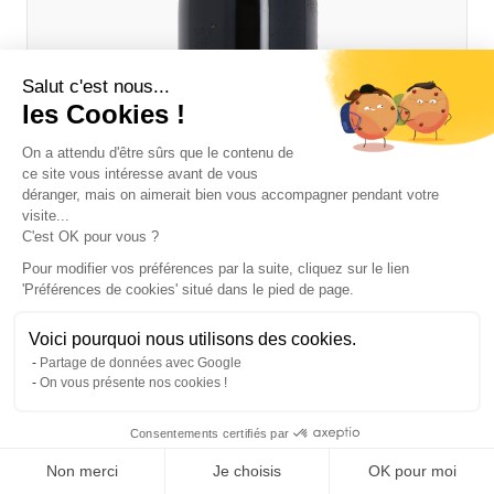
Salut c'est nous...
les Cookies !
On a attendu d'être sûrs que le contenu de
ce site vous intéresse avant de vous
déranger, mais on aimerait bien vous accompagner pendant votre
visite...
C'est OK pour vous ?
Pour modifier vos préférences par la suite, cliquez sur le lien
'Préférences de cookies' situé dans le pied de page.
Domaine Alain Graillot 2023 Rouge
Voici pourquoi nous utilisons des cookies.
Crozes Hermitage
Magnum
Partage de données avec Google
77,00 €
TTC
On vous présente nos cookies !
Quantité
Consentements certifiés par
Ajouter au panier
Diminuer la quantité
Augmenter la quantité
Non merci
Je choisis
OK pour moi