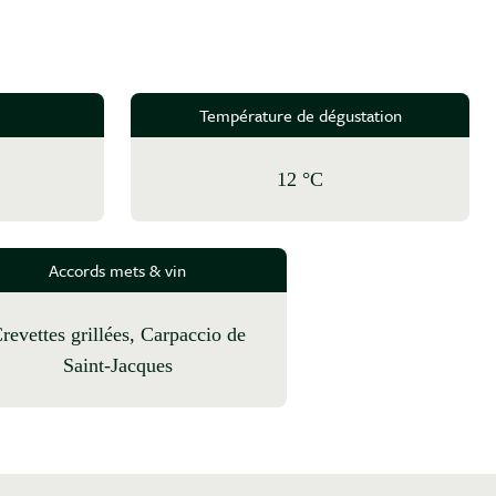
Température de dégustation
12 °C
Accords mets & vin
ccio de
Saint-Jacques