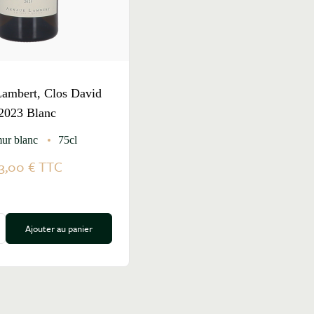
ambert, Clos David
2023 Blanc
ur blanc
75cl
3,00 €
TTC
Ajouter au panier
a quantité
ugmenter la quantité