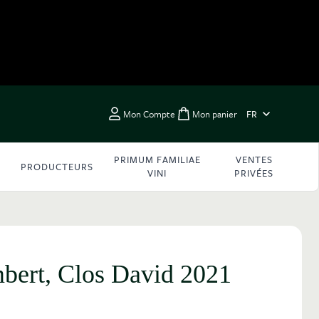
LANGUE
Mon Compte
Mon panier
FR
Toggle minicart, Vous 
PRIMUM FAMILIAE
VENTES
PRODUCTEURS
VINI
PRIVÉES
bert, Clos David 2021