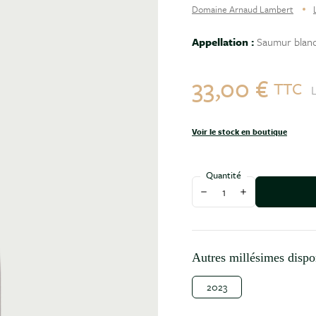
Domaine Arnaud Lambert
Appellation :
Saumur blan
33,00 €
TTC
L
Voir le stock en boutique
Quantité
Diminuer la quantité
Augmenter la qu
Autres millésimes dispo
2023