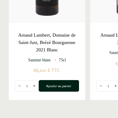
Arnaud Lambert, Domaine de
Arnaud L
Saint-Just, Brézé Bourguenne
2021 Blanc
Saum
Saumur blanc
75cl
3
66,00 €
TTC
Quantité
Quantité
Ajouter au panier
Diminuer la quantité
Augmenter la quantité
Diminuer l
A