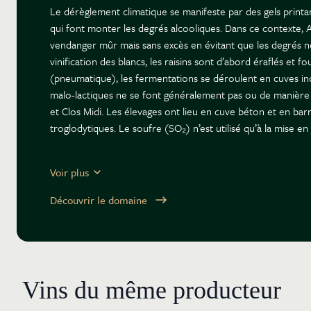
Le dérèglement climatique se manifeste par des gels printan
qui font monter les degrés alcooliques. Dans ce contexte,
vendanger mûr mais sans excès en évitant que les degrés ne
vinification des blancs, les raisins sont d’abord éraflés et fo
(pneumatique), les fermentations se déroulent en cuves in
malo-lactiques ne se font généralement pas ou de manière p
et Clos Midi. Les élevages ont lieu en cuve béton et en bar
troglodytiques. Le soufre (SO₂) n’est utilisé qu’à la mise en 
Ce couple de passionnés remarque que la Loire et le vigno
Voir plus
suscite l’intérêt des amateurs échaudés par les prix de la
réservoir de vins de plaisir à prix encore doux. De même, i
Découvrir le domaine
entre vignerons, le travail en bio étant privilégié chez la jeu
Vins du même producteur