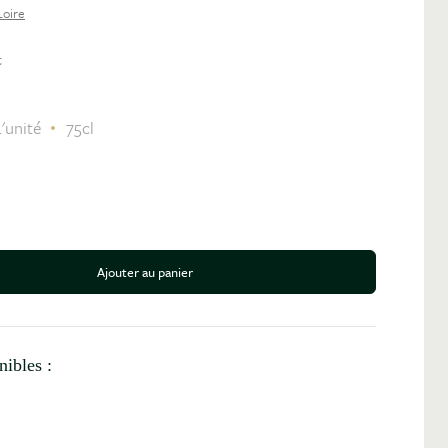
Loire
c
'unité
75cl
Ajouter au panier
antité
nibles :