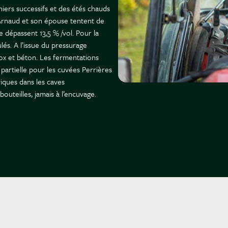
iers successifs et des étés chauds
 Arnaud et son épouse tentent de
 dépassent 13,5 % /vol. Pour la
ulés. A l’issue du pressurage
ox et béton. Les fermentations
artielle pour les cuvées Perrières
riques dans les caves
bouteilles, jamais à l’encuvage.
ble de Saumur en particulier
 Bourgogne. Le Saumurois devient un
ls observent une saine émulation
ne génération qui s’installe.