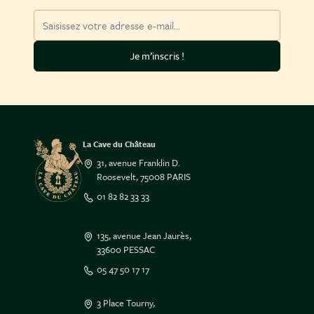
Adresse mail
Je m’inscris !
La Cave du Château
31, avenue Franklin D.
Roosevelt, 75008 PARIS
01 82 82 33 33
135, avenue Jean Jaurès,
33600 PESSAC
05 47 50 17 17
3 Place Tourny,