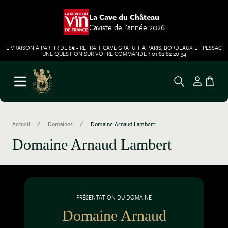
La Cave du Château
Caviste de l'année 2026
LIVRAISON À PARTIR DE 8€ - RETRAIT CAVE GRATUIT À PARIS, BORDEAUX ET PESSAC
UNE QUESTION SUR VOTRE COMMANDE ? 01 82 82 20 34
Aller au contenu
Ouvrir le menu
/
/
Accueil
Domaines
Domaine Arnaud Lambert
Domaine Arnaud Lambert
PRÉSENTATION DU DOMAINE
Domaine Arnaud