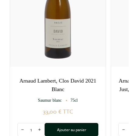
Arnaud Lambert, Clos David 2021
Arnaud 
Blanc
Just, 
Saumur blanc
75cl
33,00 €
TTC
Quantité
Quantité
Ajouter au panier
Diminuer la quantité
Augmenter la quantité
Diminu