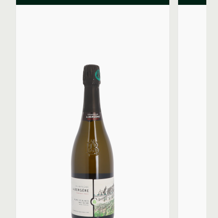
Convaincu des bénéfices apportés par l’élevage sous
bois, Adrien a rompu avec une vinification
potentiellement axée sur l'inox pour introduire une
palette de contenants destinés à sculpter les vins.
Aujourd'hui, la vinification et l'élevage des vins se font
dans une combinaison de cuve inox, en fût de chêne
ou en foudre.
La gamme de cuvées A. Bergère est l'expression
directe de la diversité des terroirs et de la précision
des méthodes de vinification. La cuvée Origine,
composée de 70% de Chardonnay, de 20% de Pinot
Noir et de 10% de Pinot Meunier est élevé sur lies en
foudres et en fûts.
La cuvée Solera, 100% Chardonnay, est issue d’une
réserve perpétuelle initiée en 2013. La cuvée Blanc de
Blancs est issue des Grands Crus des village d’Avize, du
Mesnil, de Cramant, de Chouilly et d’Oger. Elle est
vinifiée et élevée en cuve inox et en fûts de 228 litres.