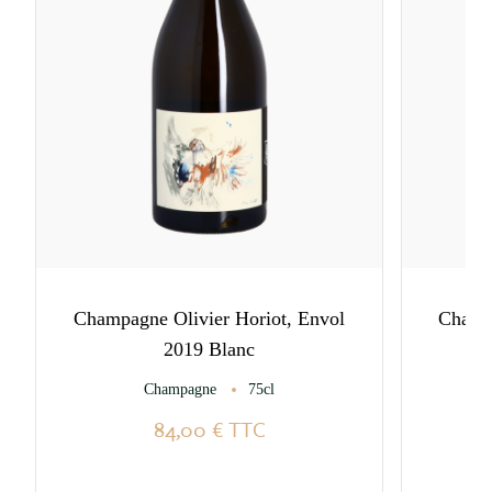
Champagne Olivier Horiot, Envol
Champa
2019 Blanc
Champagne
75cl
84,00 €
TTC