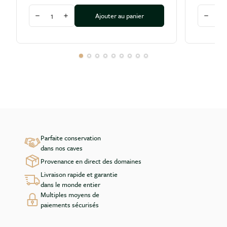
Quantité
Quantité
Ajouter au panier
Diminuer la quantité
Augmenter la quantité
Diminu
Parfaite conservation
dans nos caves
Provenance en direct des domaines
Livraison rapide et garantie
dans le monde entier
Multiples moyens de
paiements sécurisés