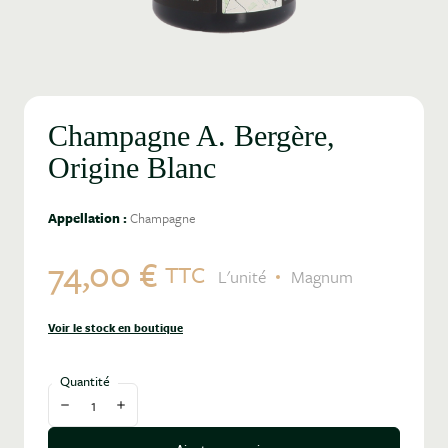
Champagne A. Bergère,
Origine Blanc
Appellation :
Champagne
74,00 €
TTC
L'unité
Magnum
Voir le stock en boutique
Quantité
Diminuer la quantité
Augmenter la quantité