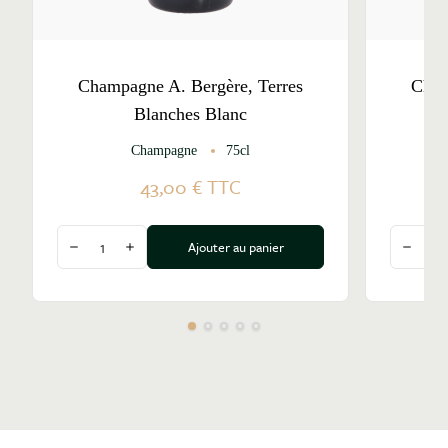
Champagne A. Bergère, Terres
Cham
Blanches Blanc
Champagne
75cl
43,00 €
TTC
Quantité
Quantité
Ajouter au panier
Diminuer la quantité
Augmenter la quantité
Diminu