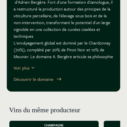
d'Adrien Bergère. Fort d'une formation d'œnologue, il
a restructuré la production autour des principes de la
viticulture parcellaire, de l'élevage sous bois et de la
non-intervention, transformant le potentiel d'un large
vignoble en une collection de cuvées ciselées et
techniques.
L'encépagement global est dominé par le Chardonnay
(70%), complété par 20% de Pinot Noir et 10% de
Meunier. Le domaine A. Bergère articule sa philosophie
de vigne autour d'une viticulture raisonnée et durable.
Voir plus
Le cœur de la philosophie d'Adrien est de révéler ses
terroirs. Pour ce faire, la vinification parcellaire a été
Découvrir le domaine
érigée en système. La totalité des 139 parcelles du
domaine est vinifiée séparément en vue de
l'assemblage. Cette approche, plus courante en
Bourgogne que sur une exploitation champenoise,
Vins du même producteur
exige une logistique de cuverie immense. Le processus
culmine par une dégustation à l'aveugle de chaque
parcelle par Adrien avant l'assemblage final.
CHAMPAGNE