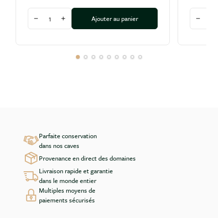
Quantité
Quantité
Ajouter au panier
Diminuer la quantité
Augmenter la quantité
Diminu
Parfaite conservation
dans nos caves
Provenance en direct des domaines
Livraison rapide et garantie
dans le monde entier
Multiples moyens de
paiements sécurisés