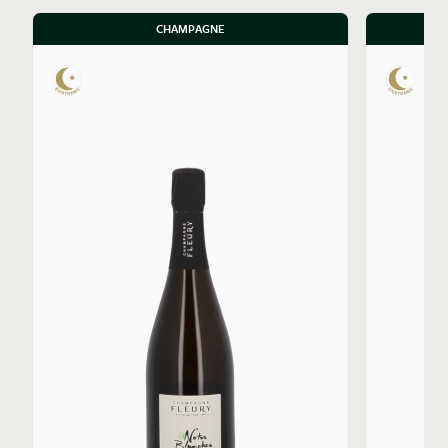
vignobles, il a recours au labour au cheval afin de
préserver la structure de ses terres. En cave, il favorise
CHAMPAGNE
un déplacement des jus par gravité. Il a doté également
le domaine en 2007 d'une galerie de huit foudres en
chêne de 60 hl. Ces foudres de chêne accueillent une
réserve perpétuelle qui enrichit les assemblages d'une
complexité remarquable. La gamme exprime cette
symbiose entre nature et technique à travers des
flacons identitaires.
BDN Blanc de Noirs.100% Pinot Noir. Élevage partiel
sous bois et apport de la solera : La cuvée historique
Blanc de Noirs, créée initialement par Robert Fleury en
mille neuf cent cinquante-cinq, valorise le cépage roi
de la région. Grâce aux vins de réserve élevés en
foudres, elle déploie une bouche ample et vineuse qui
s'équilibre avec une fraîcheur saline durable.
La cuvée Cépages Blancs se présente comme un
assemblage original de chardonnay (86 %) et de pinot
blanc (14 %). Elle dévoile une complexité aromatique