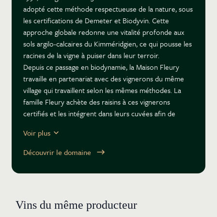
adopté cette méthode respectueuse de la nature, sous
les certifications de Demeter et Biodyvin. Cette
approche globale redonne une vitalité profonde aux
sols argilo-calcaires du Kimméridgien, ce qui pousse les
racines de la vigne à puiser dans leur terroir.
Depuis ce passage en biodynamie, la Maison Fleury
travaille en partenariat avec des vignerons du même
village qui travaillent selon les mêmes méthodes. La
famille Fleury achète des raisins à ces vignerons
certifiés et les intégrent dans leurs cuvées afin de
compléter leurs approvisionnements. La maison Fleury
Voir plus
possède le statut de négociant manipulant en
biodynamie (NM).
Découvrir le domaine
Depuis son retour au domaine en 2004, Jean-
Sébastien Fleury a étoffé et développé la gamme des
chamapgnes maison dans une quête toujours plus
grande de pureté. Pendant ces vingt dernières années,
Vins du même producteur
il a introduit plusieurs innovations majeures. Dans les