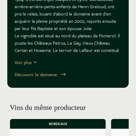
arrière-arrière-petits-enfants de Henri Greloud, ont
pris le relais, louant d'abord le domaine avant d'en
acquérir la pleine propriété en 2002, rejoints ensuite
par leur fils Baptiste et son épouse Julie.
Le vignoble est situé au nord du plateau de Pomerol. Il
jouxte les Châteaux Petrus, Le Gay, Vieux Château
Certan et Hosanna. Le terroir de Lafleur est constitué
de graves argileuses au sud, au sud-ouest et à l’est, de
Voir plus
sables graveleux au sud, de graves sablo-argileuses au
nord et au nord-ouest. Le grand vin de Château
Découvrir le domaine
Lafleur est issu des parcelles dédiées les plus
graveleuses qui conviennent au cabernet franc. Les
Pensées de Lafleur est récolté sur les terroirs les plus
argileux à dominante de merlot situés au nord-est du
Vins du même producteur
vignoble.
Le cépage « bouchet », nom local donné à l'ancien
cabernet franc est le cépage emblématique de Lafleur.
BORDEAUX
La décision des sœurs Robin de ne pas replanter après