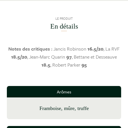
LE PRODUIT
En détails
Notes des critiques :
Jancis Robinson
16.5/20
, La RVF
18.5/20
, Jean-Marc Quarin
97
, Bettane et Desseauve
18.5
, Robert Parker
95
Arômes
framboise, mûre, truffe