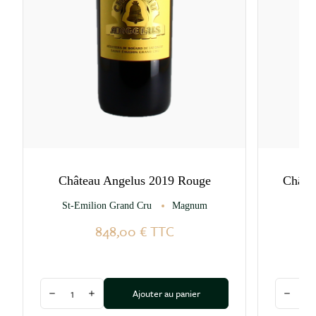
Château Angelus 2019 Rouge
Châte
St-Emilion Grand Cru
Magnum
848,00 €
TTC
Quantité
Quantité
Ajouter au panier
Diminuer la quantité
Augmenter la quantité
Diminu