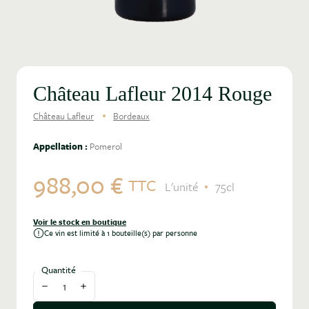
Château Lafleur 2014 Rouge
Château Lafleur
Bordeaux
Appellation :
Pomerol
988,00 €
TTC
L'unité
75cl
Voir le stock en boutique
Ce vin est limité à 1 bouteille(s) par personne
Quantité
Diminuer la quantité
Augmenter la quantité