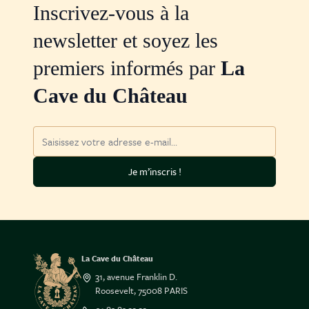
Inscrivez-vous à la
newsletter et soyez les
premiers informés par
La
Cave du Château
Adresse mail
Je m’inscris !
La Cave du Château
31, avenue Franklin D.
Roosevelt, 75008 PARIS