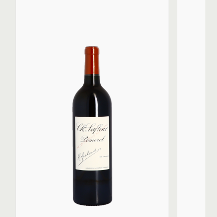
le gel dévastateur de 1956, mais plutôt de régénérer les
vignes existantes en coupant la partie supérieure des
ceps, a permis de préserver un ADN local très ancien,
contrairement à d'autres domaines qui ont opté pour
des clones modernes. Le grand vin de Lafleur se
compose généralement de 53 % à 60 % de cabernet
franc complétés par 40 à 47 % de merlot.
Historiquement, aucun produit chimique ou pesticide
n'a été utilisé sur les terres du Château Lafleur. Le
labourage était encore effectué par traction animale
jusqu’en 1979. Des griffages sont pratiqués pour forcer
les racines des vignes à chercher leurs nutriments en
profondeur.
Le processus de vinification à Château Lafleur est
également traditionnel. La fermentation se déroule
dans des cuves en acier inoxydable et en ciment. Elle
est suivie de la fermentation malolactique. L'élevage en
barriques dure entre 14 et 18 mois, avec généralement
25 % de bois neuf pour le grand vin, les barriques