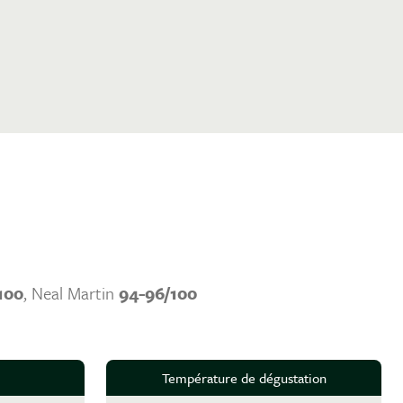
100
, Neal Martin
94-96/100
Température de dégustation