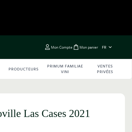
LANGUE
Mon Compte
Mon panier
FR
Toggle minicart, Vous 
PRIMUM FAMILIAE
VENTES
PRODUCTEURS
VINI
PRIVÉES
ville Las Cases 2021