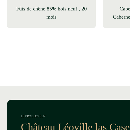
fûts de chêne 85% bois neuf , 20
Cabernet Sauvignon 80%,
mois
Caberne
LE PRODUCTEUR
Château Léoville las Case