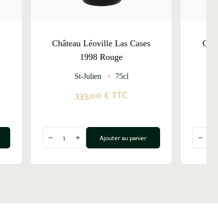
s
Château Léoville Las Cases
Chât
1998 Rouge
St-Julien
75cl
333,00 €
TTC
Quantité
Quantit
Ajouter au panier
Diminuer la quantité
Augmenter la quantité
Dimin