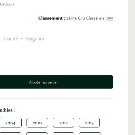
Bordeaux
Classement :
2ème Cru Classé en 1855
C
L'unité
Magnum
Ajouter au panier
antité
nibles :
2004
2010
2012
2015