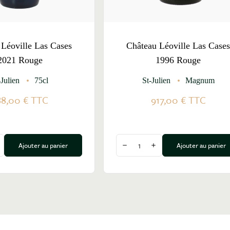
 Léoville Las Cases
Château Léoville Las Case
2021 Rouge
1996 Rouge
-Julien
75cl
St-Julien
Magnum
88,00 €
TTC
917,00 €
TTC
Quantité
Ajouter au panier
Ajouter au panier
a quantité
ugmenter la quantité
Diminuer la quantité
Augmenter la quantité