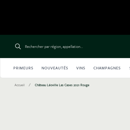
Aller au contenu
Rechercher par région, appellation...
PRIMEURS
NOUVEAUTÉS
VINS
CHAMPAGNES
/
Accueil
Château Léoville Las Cases 2021 Rouge