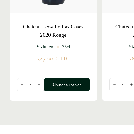
Château Léoville Las Cases
Château
2020 Rouge
St-Julien
75cl
St
347,00 €
TTC
2
Quantité
Quantité
Ajouter au panier
Diminuer la quantité
Augmenter la quantité
Diminuer l
A