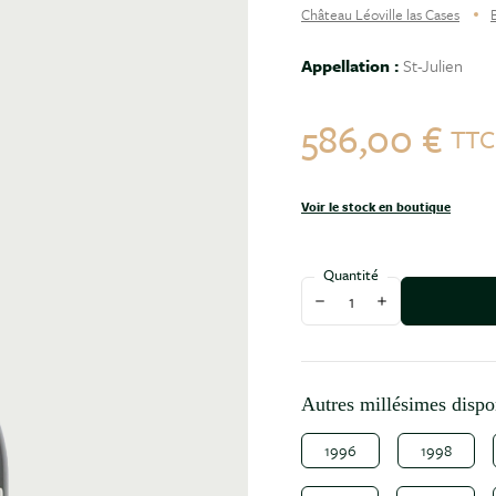
Château Léoville las Cases
Appellation :
St-Julien
586,00 €
TT
Voir le stock en boutique
Quantité
Diminuer la quantité
Augmenter la qu
Autres millésimes dispo
1996
1998