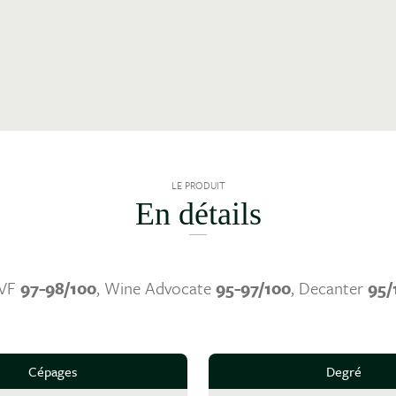
LE PRODUIT
En détails
RVF
97-98/100
, Wine Advocate
95-97/100
, Decanter
95/
Cépages
Degré