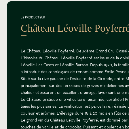
LE PRODUCTEUR
Château Léoville Poyferr
Le Château Léoville Poyferré, Deuxième Grand Cru Classé d
L'histoire du Château Léoville Poyferré est issue de la div
Léoville-Las Cases et Léoville-Barton. Depuis 1920, la famil
a introduit des œnologues de renom comme Émile Peynaud et
Situé sur la rive gauche de l'estuaire de la Gironde, entre
principalement sur des terrasses de graves mindéliennes ave
chaleur et assurent un excellent drainage, favorisant une m
Le Château pratique une viticulture raisonnée, certifiée H
baies les plus saines. La vinification est parcellaire, réal
couleur et arômes. L'élevage dure 18 à 20 mois en fûts de c
Le grand vin du Château Léoville Poyferré, est dominé par l
touches de vanille et de chocolat. Puissant et opulent en 