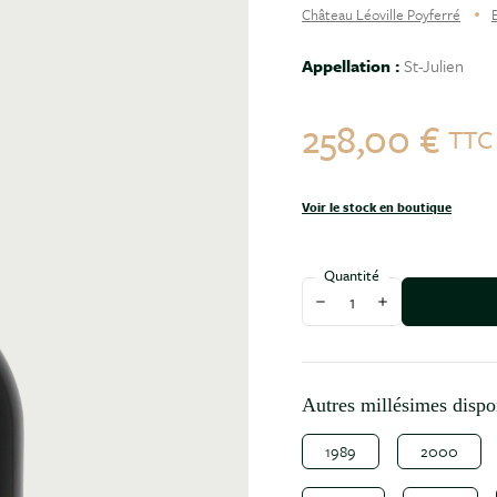
Château Léoville Poyferré
Appellation :
St-Julien
258,00 €
TT
Voir le stock en boutique
Quantité
Diminuer la quantité
Augmenter la qu
Autres millésimes dispo
1989
2000