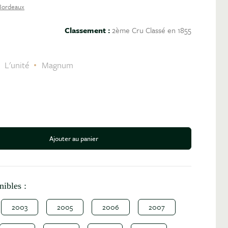
Bordeaux
Classement :
2ème Cru Classé en 1855
C
L'unité
Magnum
Ajouter au panier
antité
nibles :
2003
2005
2006
2007