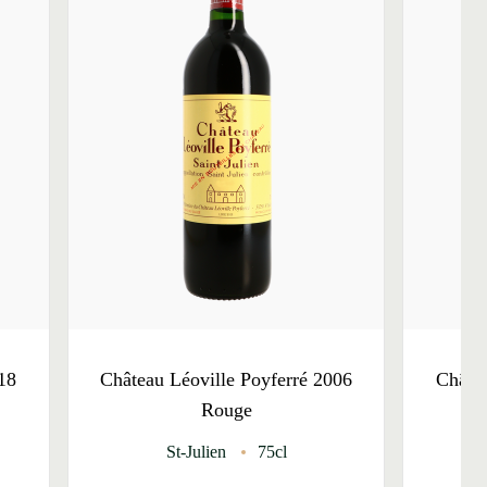
18
Château Léoville Poyferré 2006
Châtea
Rouge
St-Julien
75cl