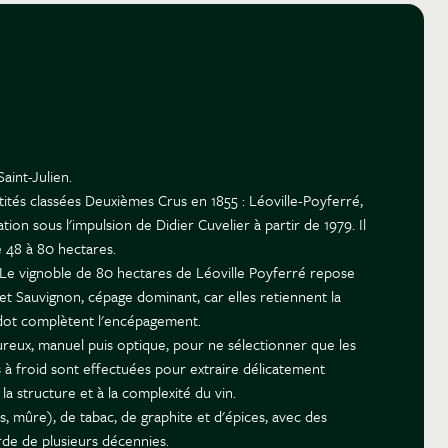
aint-Julien.
tités classées Deuxièmes Crus en 1855 : Léoville-Poyferré,
on sous l'impulsion de Didier Cuvelier à partir de 1979. Il
 48 à 80 hectares.
é. Le vignoble de 80 hectares de Léoville Poyferré repose
et Sauvignon, cépage dominant, car elles retiennent la
erdot complètent l'encépagement.
ureux, manuel puis optique, pour ne sélectionner que les
es à froid sont effectuées pour extraire délicatement
a structure et à la complexité du vin.
, mûre), de tabac, de graphite et d'épices, avec des
garde de plusieurs décennies.