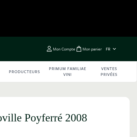
LANGUE
Mon Compte
Mon panier
FR
Toggle minicart, Vous 
PRIMUM FAMILIAE
VENTES
PRODUCTEURS
VINI
PRIVÉES
ville Poyferré 2008