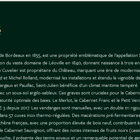
é
e Bordeaux en 1855, est une propriété emblématique de l'appellation S
ision du vaste domaine de Léoville en 1840, donnant naissance à trois en
le Cuvelier est propriétaire du Château, marquant une ère de modernisati
 Michel Rolland, modernisé les installations et étendu le vignoble de
 Margaux et Pauillac, Saint-Julien bénéficie d'un climat maritime tempér
c un sous-sol argilo-sableux. Ces graves sont cruciales pour le Cabern
aturité optimale des baies. Le Merlot, le Cabernet Franc et le Petit V
VE 3 depuis 2017. Les vendanges sont manuelles, avec un double tri rigo
isée dans 57 cuves inox thermo-régulées. Des macérations pré-fermentair
hêne français, avec une proportion élevée de bois neuf, contribuant à l
e Cabernet Sauvignon, offrant des notes intenses de fruits noirs (cassis
bouche, il présente des tanins soyeux et un remarquable potentiel de 