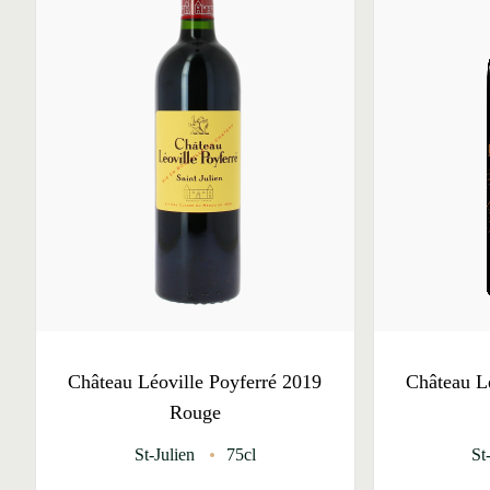
Château Léoville Poyferré 2019
Château L
Rouge
St-Julien
75cl
St