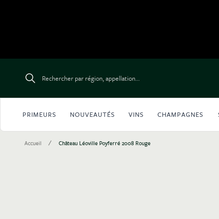
Aller au contenu
Rechercher par région, appellation...
PRIMEURS
NOUVEAUTÉS
VINS
CHAMPAGNES
/
Accueil
Château Léoville Poyferré 2008 Rouge