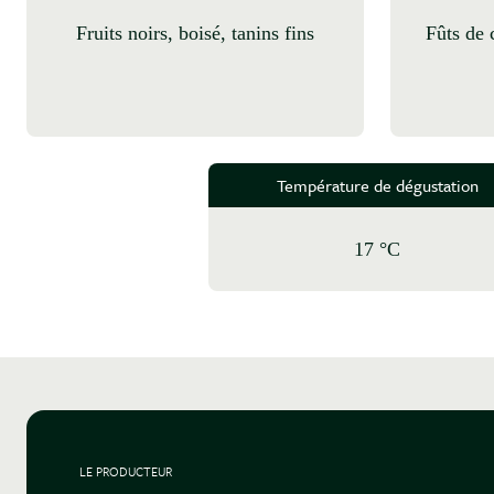
fruits noirs, boisé, tanins fins
fûts de chêne 70% bois neuf , 20
Température de dégustation
17 °C
LE PRODUCTEUR