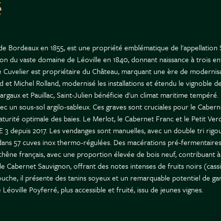
é
e Bordeaux en 1855, est une propriété emblématique de l'appellation S
ision du vaste domaine de Léoville en 1840, donnant naissance à trois en
le Cuvelier est propriétaire du Château, marquant une ère de modernisati
 Michel Rolland, modernisé les installations et étendu le vignoble de
 Margaux et Pauillac, Saint-Julien bénéficie d'un climat maritime tempér
c un sous-sol argilo-sableux. Ces graves sont cruciales pour le Cabern
aturité optimale des baies. Le Merlot, le Cabernet Franc et le Petit V
VE 3 depuis 2017. Les vendanges sont manuelles, avec un double tri rigo
isée dans 57 cuves inox thermo-régulées. Des macérations pré-fermentair
hêne français, avec une proportion élevée de bois neuf, contribuant à l
e Cabernet Sauvignon, offrant des notes intenses de fruits noirs (cassis
bouche, il présente des tanins soyeux et un remarquable potentiel de 
Léoville Poyferré, plus accessible et fruité, issu de jeunes vignes.