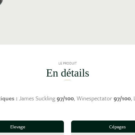
LE PRODUIT
En détails
tiques :
James Suckling
97/100
, Winespectator
97/100
,
Elevage
Cépages