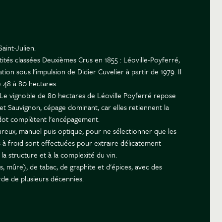
aint-Julien.
tités classées Deuxièmes Crus en 1855 : Léoville-Poyferré,
on sous l'impulsion de Didier Cuvelier à partir de 1979. Il
 48 à 80 hectares.
é. Le vignoble de 80 hectares de Léoville Poyferré repose
et Sauvignon, cépage dominant, car elles retiennent la
erdot complètent l'encépagement.
ureux, manuel puis optique, pour ne sélectionner que les
es à froid sont effectuées pour extraire délicatement
a structure et à la complexité du vin.
, mûre), de tabac, de graphite et d'épices, avec des
garde de plusieurs décennies.