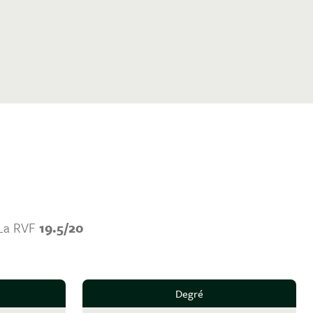
 La RVF
19.5/20
Degré