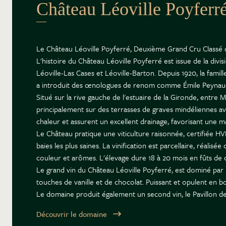
Château Léoville Poyferr
Le Château Léoville Poyferré, Deuxième Grand Cru Classé d
L'histoire du Château Léoville Poyferré est issue de la div
Léoville-Las Cases et Léoville-Barton. Depuis 1920, la famil
a introduit des œnologues de renom comme Émile Peynaud et
Situé sur la rive gauche de l'estuaire de la Gironde, entre
principalement sur des terrasses de graves mindéliennes ave
chaleur et assurent un excellent drainage, favorisant une m
Le Château pratique une viticulture raisonnée, certifiée H
baies les plus saines. La vinification est parcellaire, réal
couleur et arômes. L'élevage dure 18 à 20 mois en fûts de c
Le grand vin du Château Léoville Poyferré, est dominé par l
touches de vanille et de chocolat. Puissant et opulent en 
Le domaine produit également un second vin, le Pavillon de 
Découvrir le domaine