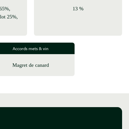
13 %
lot 25%,
Accords mets & vin
Magret de canard