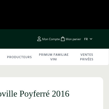
LANGUE
Mon Compte
Mon panier
FR
Toggle minicart, Vous 
PRIMUM FAMILIAE
VENTES
PRODUCTEURS
VINI
PRIVÉES
ville Poyferré 2016