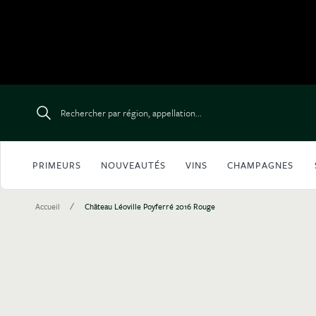
Aller au contenu
Rechercher par région, appellation...
PRIMEURS
NOUVEAUTÉS
VINS
CHAMPAGNES
/
Accueil
Château Léoville Poyferré 2016 Rouge