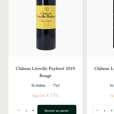
Château Léoville Poyferré 2019
Château L
Rouge
St-Julien
75cl
St
132,00 €
TTC
1
Quantité
Quantité
Ajouter au panier
Diminuer la quantité
Augmenter la quantité
Diminuer l
A