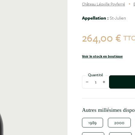
Château Léoville Poyferré
Appellation :
St-Julien
264,00 €
TT
Voir le stock en boutique
Quantité
Diminuer la quantité
Augmenter la qu
Autres millésimes dispo
1989
2000