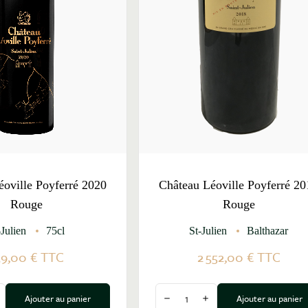
éoville Poyferré 2020
Château Léoville Poyferré 20
Rouge
Rouge
-Julien
75cl
St-Julien
Balthazar
39,00 €
TTC
2 552,00 €
TTC
Quantité
Ajouter au panier
Ajouter au panier
a quantité
ugmenter la quantité
Diminuer la quantité
Augmenter la quantité