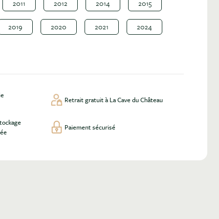
2011
2012
2014
2015
2019
2020
2021
2024
ie
Retrait gratuit à La Cave du Château
stockage
Paiement sécurisé
lée