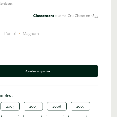
Bordeaux
Classement :
2ème Cru Classé en 1855
C
L'unité
Magnum
Ajouter au panier
antité
nibles :
2003
2005
2006
2007