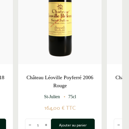
18
Château Léoville Poyferré 2006
Châtea
Rouge
St-Julien
75cl
164,00 €
TTC
Quantité
Quantit
Ajouter au panier
Diminuer la quantité
Augmenter la quantité
Dimin