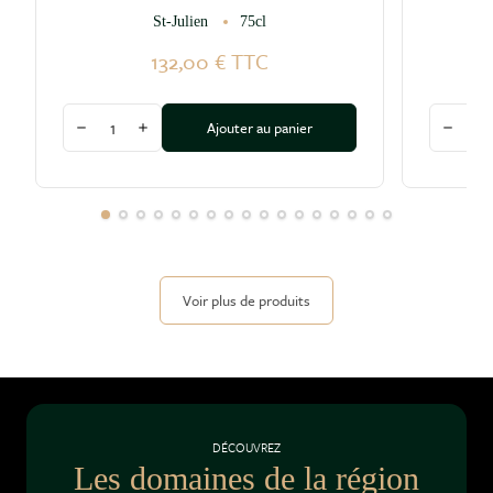
St-Julien
75cl
132,00 €
TTC
Quantité
Quantité
Ajouter au panier
Diminuer la quantité
Augmenter la quantité
Diminu
Voir plus de produits
DÉCOUVREZ
Les domaines de la région