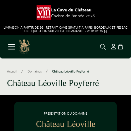
La Cave du Château
Caviste de l'année 2026
LIVRAISON À PARTIR DE 8€ - RETRAIT CAVE GRATUIT À PARIS, BORDEAUX ET PESSAC
UNE QUESTION SUR VOTRE COMMANDE ? 01 82 82 20 34
Aller au contenu
Ouvrir le menu
/
/
Accueil
Domaines
Château Léoville Poyferré
Château Léoville Poyferré
PRÉSENTATION DU DOMAINE
Château Léoville