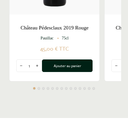
Château Pédesclaux 2019 Rouge
Châte
Pauillac
75cl
45,00 €
TTC
Quantité
Quantité
Ajouter au panier
Diminuer la quantité
Augmenter la quantité
Diminu