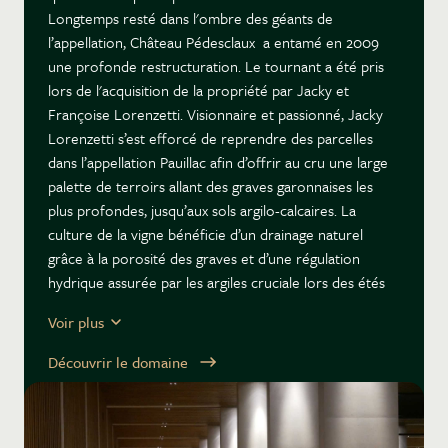
Longtemps resté dans l'ombre des géants de
l’appellation, Château Pédesclaux a entamé en 2009
une profonde restructuration. Le tournant a été pris
lors de l'acquisition de la propriété par Jacky et
Françoise Lorenzetti. Visionnaire et passionné, Jacky
Lorenzetti s’est efforcé de reprendre des parcelles
dans l’appellation Pauillac afin d’offrir au cru une large
palette de terroirs allant des graves garonnaises les
plus profondes, jusqu’aux sols argilo-calcaires. La
culture de la vigne bénéficie d’un drainage naturel
grâce à la porosité des graves et d’une régulation
hydrique assurée par les argiles cruciale lors des étés
caniculaires.
Voir plus
Après plusieurs essais concluants, l'intégralité du
domaine a entamé sa conversion vers l'agriculture
Découvrir le domaine
biologique en 2019. Les techniques employées incluent
l'utilisation d'engrais verts (semis de céréales et
légumineuses entre les rangs) pour structurer le sol et