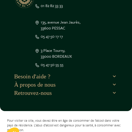
01 82 82 33 33
135, avenue Jean Jaurès,
33600 PESSAC
05 47 50 17 17
3 Place Tourny,
33000 BORDEAUX
05 47 50 55 55
Besoin d'aide ?
À propos de nous
Retrouvez-nous
Pour visiter ce site, vous devez être en âge de consommer de l’alcool dans votre
pays de résidence. L’abus d’alcool est dangereux pour la santé, à consommer avec
modération.