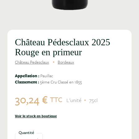
Château Pédesclaux 2025
Rouge en primeur
Château Pedesclaux
Bordeaux
Appellation :
Pauillac
Classement :
5ème Cru Classé en 1855
30,24 €
TTC
L'unité
75cl
Voir le stock en boutique
Quantité