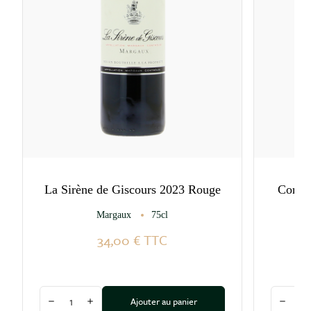
La Sirène de Giscours 2023 Rouge
Connét
Margaux
75cl
34,00 €
TTC
Quantité
Quantité
Ajouter au panier
Diminuer la quantité
Augmenter la quantité
Diminu