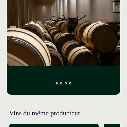
fixer l'azote, ainsi que la pratique du compostage. Afin
de préserver la diversité génétique de la propriété, le
vignoble est replanté à l’aide de sélections massales de
plants qualitatifs. L'encépagement a évolué vers une
proportion accrue de cabernet sauvignon qui
représente aujourd’hui 63% du vignoble. Il est
complété par le merlot (27%), le cabernet franc (7%)
et le petit verdot (3%).
L'achèvement du nouveau cuvier et des chais en 2014,
conçus par l'architecte Jean-Michel Wilmotte, a
marqué l'entrée du château Pédesclaux dans une
nouvelle ère. Cette structure de verre et d'acier, qui
enveloppe le bâtiment historique, est autant une
réussite esthétique qu’un outil de précision
œnologique. De la réception de la vendange jusqu'à la
mise en barriques, le raisin et le moût ne subissent
aucun pompage. Une macération pré-fermentaire à
Vins du même producteur
froid de plusieurs jours, favorise l'extraction
aromatique et la stabilité de la couleur. Les