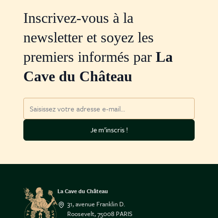
Inscrivez-vous à la
newsletter et soyez les
premiers informés par
La
Cave du Château
Adresse mail
Je m’inscris !
La Cave du Château
31, avenue Franklin D.
Roosevelt, 75008 PARIS