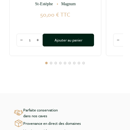
St-Estèphe
Magnum
50,00 €
TTC
Quantité
Quantité
Ajouter au panier
Diminuer la quantité
Augmenter la quantité
Diminu
Parfaite conservation
dans nos caves
Provenance en direct des domaines