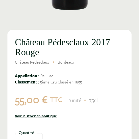
Château Pédesclaux 2017
Rouge
Château Pedesclaux
Bordeaux
Appellation :
Pauillac
Classement :
5ème Cru Classé en 1855
55,00 €
TTC
L'unité
75cl
Voir le stock en boutique
Quantité