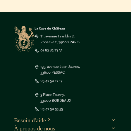
La Cave du Château
31, avenue Franklin D.
Roosevelt, 75008 PARIS
01 82 82 33 33
135, avenue Jean Jaurès,
33600 PESSAC
05 47 50 17 17
3 Place Tourny,
33000 BORDEAUX
e contenu de ce site vous intéresse
05 47 50 55 55
on aimerait bien vous accompagner
Besoin d'aide ?
À propos de nous
r la suite, cliquez sur le lien