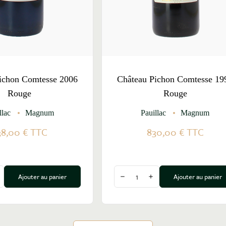
ichon Comtesse 2006
Château Pichon Comtesse 19
Rouge
Rouge
llac
Magnum
Pauillac
Magnum
38,00 €
TTC
830,00 €
TTC
Quantité
Ajouter au panier
Ajouter au panier
a quantité
ugmenter la quantité
Diminuer la quantité
Augmenter la quantité