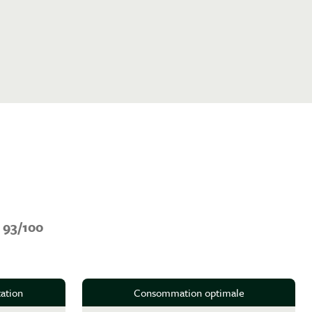
n
93/100
ation
Consommation optimale