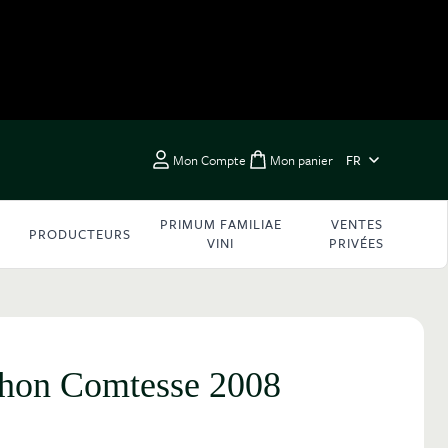
LANGUE
Mon Compte
Mon panier
FR
Toggle minicart, Vous 
PRIMUM FAMILIAE
VENTES
PRODUCTEURS
VINI
PRIVÉES
chon Comtesse 2008