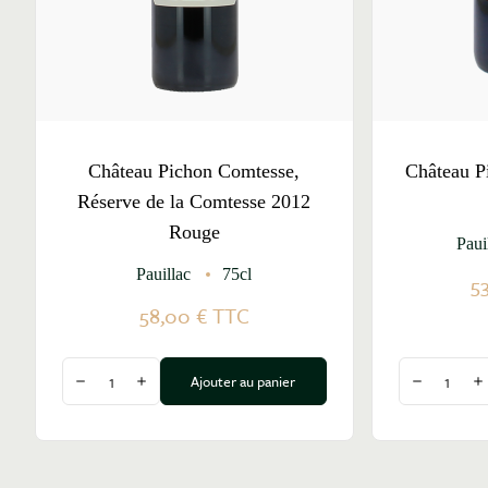
Château Pichon Comtesse,
Château P
Réserve de la Comtesse 2012
Rouge
Paui
Pauillac
75cl
5
58,00 €
TTC
Quantité
Quantité
Ajouter au panier
Diminuer la quantité
Augmenter la quantité
Diminuer l
A