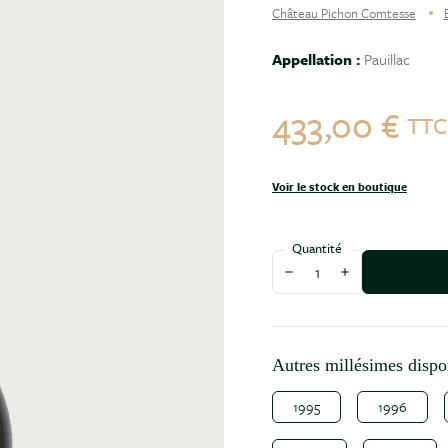
Château Pichon Comtesse
Appellation :
Pauillac
433,00 €
TT
Voir le stock en boutique
Quantité
Diminuer la quantité
Augmenter la qu
Autres millésimes dispo
1995
1996