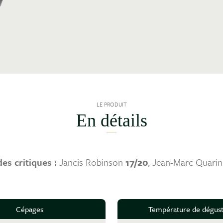
LE PRODUIT
En détails
es critiques :
Jancis Robinson
17/20
, Jean-Marc Quari
Cépages
Température de dégust