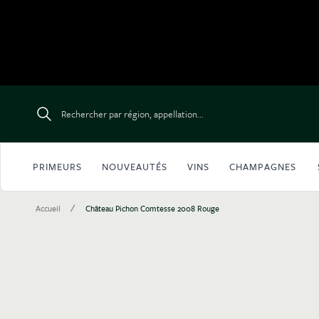
Aller au contenu
Rechercher par région, appellation...
PRIMEURS
NOUVEAUTÉS
VINS
CHAMPAGNES
/
Accueil
Château Pichon Comtesse 2008 Rouge