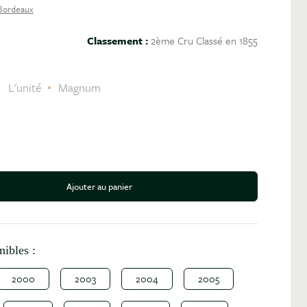
Bordeaux
Classement :
2ème Cru Classé en 1855
C
L'unité
Magnum
Ajouter au panier
antité
nibles :
2000
2003
2004
2005