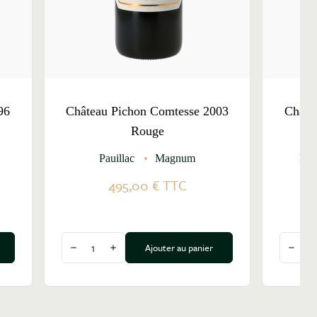
96
Château Pichon Comtesse 2003
Châte
Rouge
Pauillac
Magnum
Pau
495,00 €
TTC
Quantité
Quantit
Ajouter au panier
Diminuer la quantité
Augmenter la quantité
Dimin