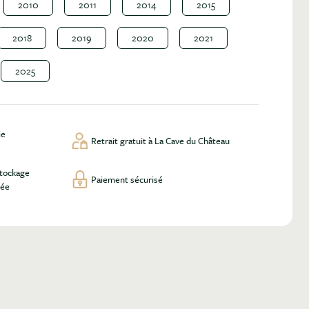
2010
2011
2014
2015
2018
2019
2020
2021
2025
ie
Retrait gratuit à La Cave du Château
stockage
Paiement sécurisé
lée