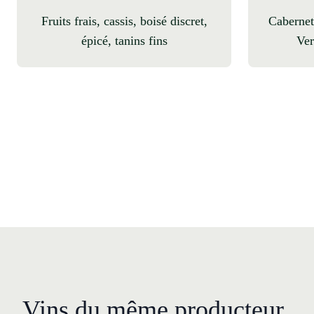
fruits frais, cassis, boisé discret,
Cabernet Sauvignon, Merlot, Petit
épicé, tanins fins
Ver
Vins du même producteur