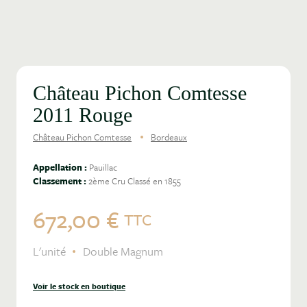
Château Pichon Comtesse
2011 Rouge
Château Pichon Comtesse
Bordeaux
Appellation :
Pauillac
Classement :
2ème Cru Classé en 1855
672,00 €
TTC
L'unité
Double Magnum
Voir le stock en boutique