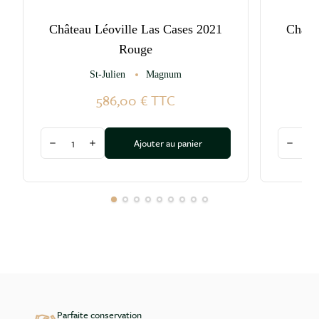
Château Léoville Las Cases 2021
Châte
Rouge
St-Julien
Magnum
586,00 €
TTC
Quantité
Quantité
Ajouter au panier
Diminuer la quantité
Augmenter la quantité
Diminu
Parfaite conservation