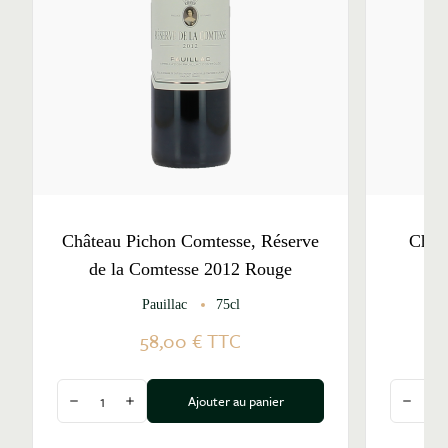
Château Pichon Comtesse, Réserve
Chât
de la Comtesse 2012 Rouge
Pauillac
75cl
58,00 €
TTC
Quantité
Quantité
Ajouter au panier
Diminuer la quantité
Augmenter la quantité
Diminu