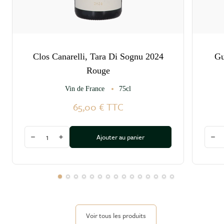
Clos Canarelli, Tara Di Sognu 2024
Gu
Rouge
Vin de France
75cl
65,00 €
TTC
Quantité
Quant
Ajouter au panier
Diminuer la quantité
Augmenter la quantité
Dim
Voir tous les produits