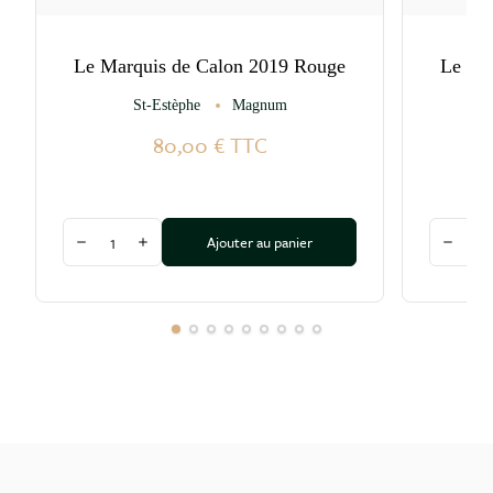
Le Marquis de Calon 2019 Rouge
Le Ma
St-Estèphe
Magnum
80,00 €
TTC
Quantité
Quantité
Ajouter au panier
Diminuer la quantité
Augmenter la quantité
Diminu