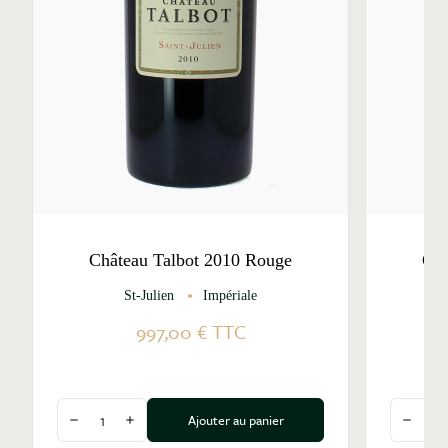
Château Talbot 2010 Rouge
Châ
St-Julien
Impériale
997,00 €
TTC
Quantité
Quantité
Ajouter au panier
Diminuer la quantité
Augmenter la quantité
Diminu