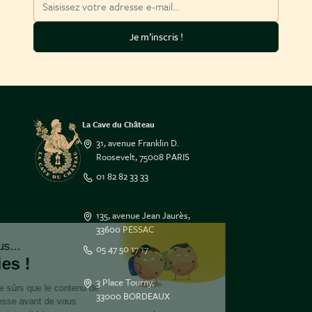
Je m’inscris !
La Cave du Château
31, avenue Franklin D.
Roosevelt, 75008 PARIS
01 82 82 33 33
135, avenue Jean Jaurès,
33600 PESSAC
Salut c'est nous...
05 47 50 17 17
les Cookies !
3 Place Tourny,
On a attendu d'être sûrs que le contenu de
33000 BORDEAUX
ce site vous intéresse avant de vous