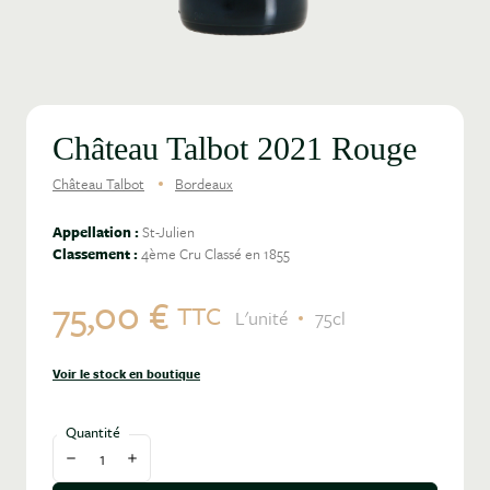
Château Talbot 2021 Rouge
Château Talbot
Bordeaux
Appellation :
St-Julien
Classement :
4ème Cru Classé en 1855
75,00 €
TTC
L'unité
75cl
Voir le stock en boutique
Quantité
Diminuer la quantité
Augmenter la quantité