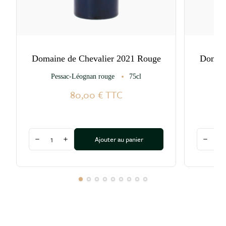
Domaine de Chevalier 2021 Rouge
Domain
Pessac-Léognan rouge
75cl
Pe
80,00 €
TTC
Quantité
Quantité
Ajouter au panier
Diminuer la quantité
Augmenter la quantité
Diminu