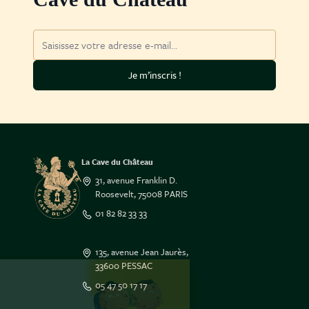
Adresse mail
Je m’inscris !
La Cave du Château
31, avenue Franklin D.
Roosevelt, 75008 PARIS
01 82 82 33 33
135, avenue Jean Jaurès,
33600 PESSAC
Salut c'est nous...
05 47 50 17 17
les Cookies !