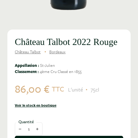
Château Talbot 2022 Rouge
Château Talbot
Bordeaux
Appellation :
St-Julien
Classement :
4ème Cru Classé en 1855
86,00 €
TTC
L'unité
75cl
Voir le stock en boutique
Quantité
Diminuer la quantité
Augmenter la quantité