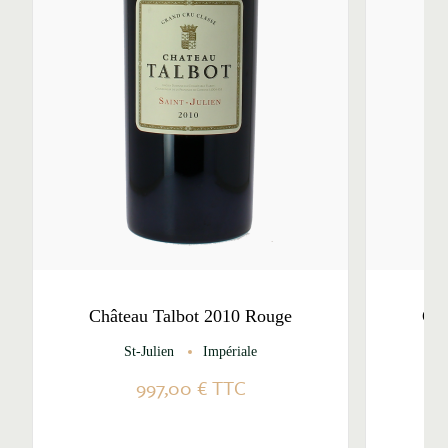
Château Talbot 2010 Rouge
Châ
St-Julien
Impériale
997,00 €
TTC