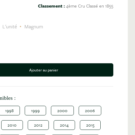
Classement :
4ème Cru Classé en 1855
L'unité
Magnum
Ajouter au panier
antité
nibles :
1998
1999
2000
2006
2010
2012
2014
2015