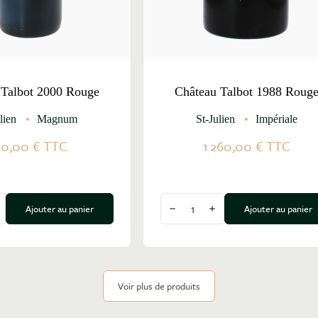
 Talbot 2000 Rouge
Château Talbot 1988 Roug
lien
Magnum
St-Julien
Impériale
50,00 €
TTC
1 260,00 €
TTC
Quantité
Ajouter au panier
Ajouter au panier
a quantité
ugmenter la quantité
Diminuer la quantité
Augmenter la quantité
Voir plus de produits