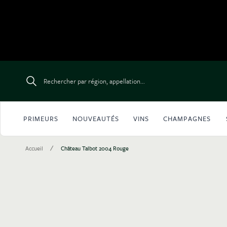
Aller au contenu
Rechercher par région, appellation...
PRIMEURS
NOUVEAUTÉS
VINS
CHAMPAGNES
/
Accueil
Château Talbot 2004 Rouge