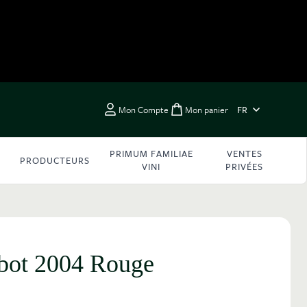
LANGUE
Mon Compte
Mon panier
FR
Toggle minicart, Vous 
PRIMUM FAMILIAE
VENTES
PRODUCTEURS
VINI
PRIVÉES
lbot 2004 Rouge