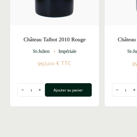
Château Talbot 2010 Rouge
Château
St-Julien
Impériale
St-Ju
997,00 €
TTC
3
Quantité
Quantité
Ajouter au panier
Diminuer la quantité
Augmenter la quantité
Diminuer l
A