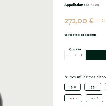
Appellation :
St-Julien
272,00 €
TTC
Voir le stock en boutique
Quantité
Diminuer la quantité
Augmenter la qu
Autres millésimes dispo
1988
1996
2007
2008