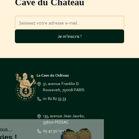
Cave du Château
Adresse mail
Je m’inscris !
La Cave du Château
31, avenue Franklin D.
Roosevelt, 75008 PARIS
01 82 82 33 33
135, avenue Jean Jaurès,
33600 PESSAC
Salut c'est nous...
05 47 50 17 17
les Cookies !