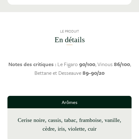
LE PRODUIT
En détails
Notes des critiques :
Le Figaro
90/100
, Vinous
86/100
,
Bettane et Desseauve
89-90/20
Arômes
cerise noire, cassis, tabac, framboise, vanille,
cèdre, iris, violette, cuir