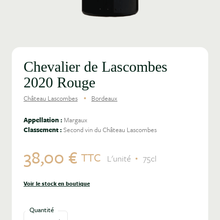
Chevalier de Lascombes
2020 Rouge
Château Lascombes
Bordeaux
Appellation :
Margaux
Classement :
Second vin du Château Lascombes
38,00 €
TTC
L'unité
75cl
Voir le stock en boutique
Quantité