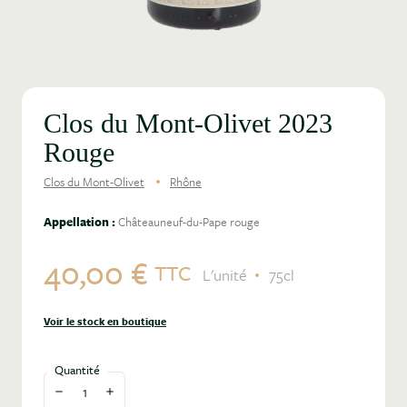
Clos du Mont-Olivet 2023
Rouge
Clos du Mont-Olivet
Rhône
Appellation :
Châteauneuf-du-Pape rouge
40,00 €
TTC
L'unité
75cl
Voir le stock en boutique
Quantité
Diminuer la quantité
Augmenter la quantité