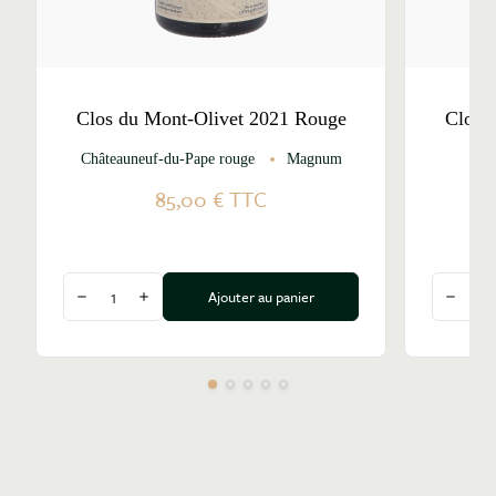
Clos du Mont-Olivet 2021 Rouge
Clos 
Châteauneuf-du-Pape rouge
Magnum
85,00 €
TTC
Quantité
Quantité
Ajouter au panier
Diminuer la quantité
Augmenter la quantité
Diminu