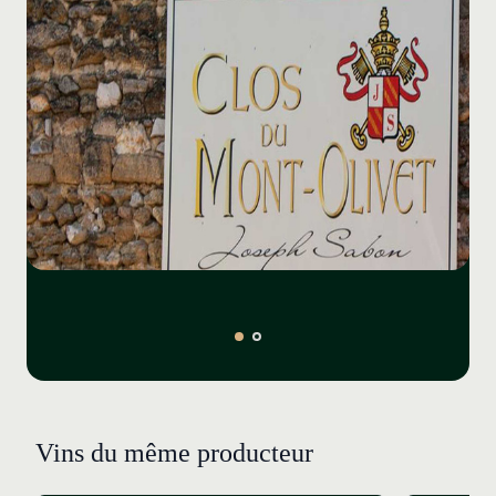
révéler dans le temps. Thierry Sabon oriente les
vinifications du domaine vers plus de raffinement
depuis les entrées de gamme jusqu’à la grande cuvée
de châteauneuf-du-pape.
La vinification est conduite avec quelques remontages
et délestages sans recherche d’une extraction maximale
à 100 % en cuve béton. La macération dure 35 jours.
Jus de presse et jus de goutte sont élevés séparément
en cuve puis assemblés au bout de quelques mois et
logés en cuves, foudres, demi-muids et fûts. Le
pourcentage des contenants varie en fonction du
profil du millésime. Exemple du millésime 2021 : Elevage
: 68% en foudre, 26% en cuve béton, 6% en cuve acier.
Pour la cuvée du Papet, issue d’une sélection des
meilleures parcelles de vieilles vignes (Montalivet, la
Crau, Bois Dauphin), les grappes de vieux grenaches
(90 %) complétées par 5 % de mourvèdre et 5 % de
Vins du même producteur
syrah, fermentent ensemble. La macération dure 40