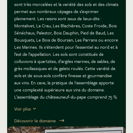
sont très morcelées et la variété des sols et des climats
permet aux nombreux cépages de s’exprimer
pleinement. Les raisins sont issus de lieux-dits :
Montalivet, La Crau, Les Blachières, Coste Froide, Bois
Sénéchaux, Palestor, Bois Dauphin, Pied de Baud, Les
Bousquets, Le Bois de Boursan, Les Parrans ou encore
Les Marines. Ils s'étendent pour l’essentiel au nord et à
l’est de l’appellation. Les sols sont constitués de
colluvions à quartzites, d’argiles marines, de sables, de
grès mollassiques et de galets roulés. Cette variété de
sols et de sous-sols confère finesse et gourmandise
aux vins. En cave, la pratique de l'assemblage apporte
une complexité supérieure aux vins du domaine.
L’assemblage du châteauneuf-du-pape comprend 75 %
de grenache noir, 10 % de syrah, 9 % de mourvèdre et
Voir plus
6 % d’autres cépages, tels que le cinsault, la counoise,
le vaccarèse, le terret noir, le picpoul noir et le
Découvrir le domaine
muscardin. Élaborés traditionnellement, les
châteauneuf-du-papes rouges sont construits pour se