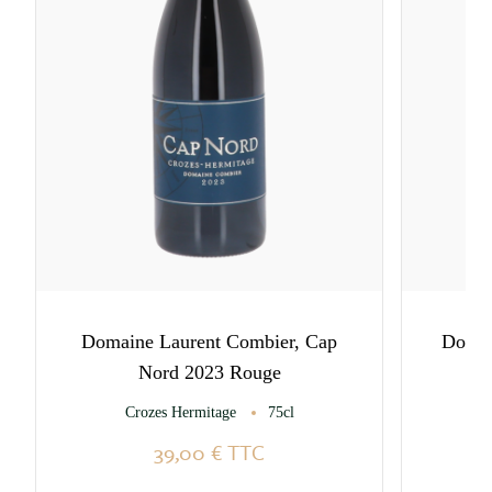
Domaine Laurent Combier, Cap
Domai
Nord 2023 Rouge
Crozes Hermitage
75cl
Cô
39,00 €
TTC