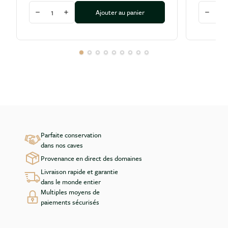
Quantité
Quantité
Ajouter au panier
Diminuer la quantité
Augmenter la quantité
Diminu
Parfaite conservation
dans nos caves
Provenance en direct des domaines
Livraison rapide et garantie
dans le monde entier
Multiples moyens de
paiements sécurisés