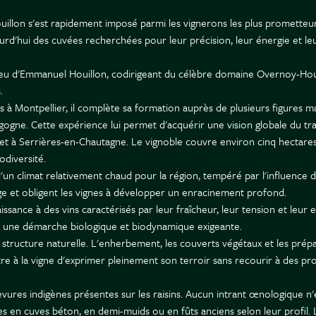
illon s'est rapidement imposé parmi les vignerons les plus prometteurs 
urd'hui des cuvées recherchées pour leur précision, leur énergie et leu
eveu d'Emmanuel Houillon, codirigeant du célèbre domaine Overnoy-Houi
.
s à Montpellier, il complète sa formation auprès de plusieurs figures 
ne. Cette expérience lui permet d'acquérir une vision globale du travail
t à Serrières-en-Chautagne. Le vignoble couvre environ cinq hectares
odiversité.
'un climat relativement chaud pour la région, tempéré par l'influence 
ge et obligent les vignes à développer un enracinement profond.
ssance à des vins caractérisés par leur fraîcheur, leur tension et leur 
s une démarche biologique et biodynamique exigeante.
r structure naturelle. L'enherbement, les couverts végétaux et les prépa
tre à la vigne d'exprimer pleinement son terroir sans recourir à des pr
ures indigènes présentes sur les raisins. Aucun intrant œnologique n'es
s en cuves béton, en demi-muids ou en fûts anciens selon leur profil. Le