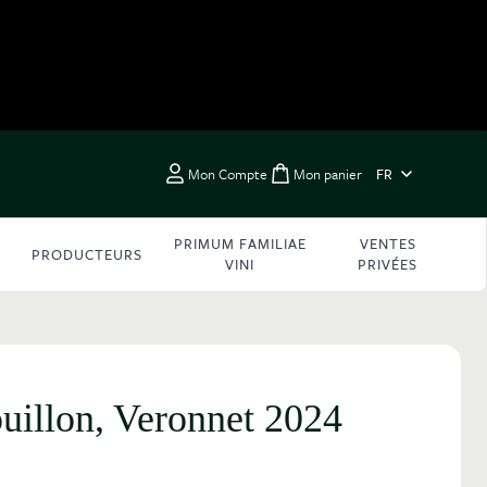
LANGUE
Mon Compte
Mon panier
FR
Toggle minicart, Vous 
PRIMUM FAMILIAE
VENTES
PRODUCTEURS
VINI
PRIVÉES
uillon, Veronnet 2024