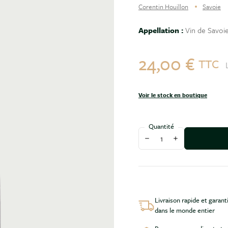
Corentin Houillon
Savoie
Appellation :
Vin de Savoi
24,00 €
TTC
Voir le stock en boutique
Quantité
Diminuer la quantité
Augmenter la qu
Livraison rapide et garant
dans le monde entier