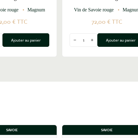
oie rouge
Magnum
Vin de Savoie rouge
Magnu
2,00 €
TTC
72,00 €
TTC
Quantité
Ajouter au panier
Ajouter au panier
a quantité
ugmenter la quantité
Diminuer la quantité
Augmenter la quantité
SAVOIE
SAVOIE