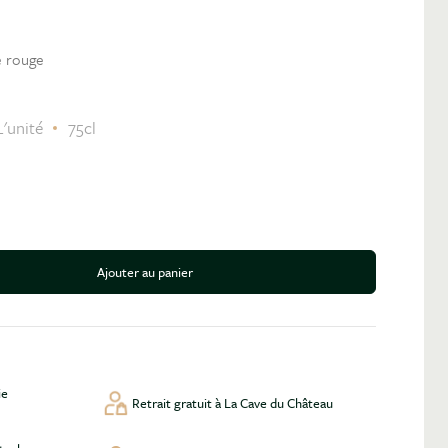
e rouge
L'unité
75cl
Ajouter au panier
antité
ie
Retrait gratuit à La Cave du Château