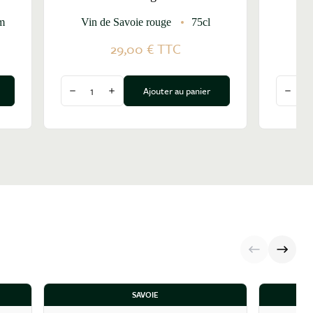
m
Vin de Savoie rouge
75cl
Vin
29,00 €
TTC
Quantité
Quantit
Ajouter au panier
Diminuer la quantité
Augmenter la quantité
Dimin
SAVOIE