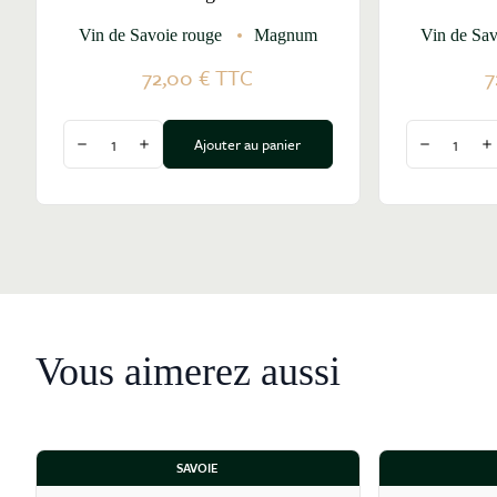
Vin de Savoie rouge
Magnum
Vin de Sav
72,00 €
TTC
7
Quantité
Quantité
Ajouter au panier
Diminuer la quantité
Augmenter la quantité
Diminuer l
A
Vous aimerez aussi
SAVOIE