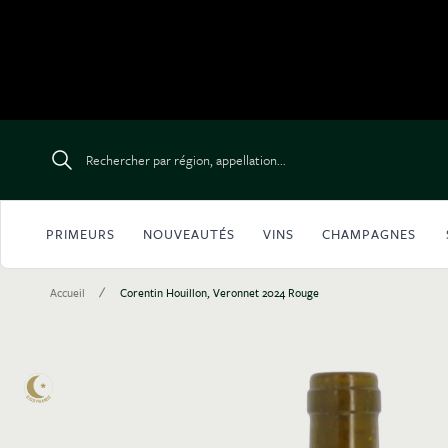
Aller au contenu
Rechercher par région, appellation...
PRIMEURS
NOUVEAUTÉS
VINS
CHAMPAGNES
/
Accueil
Corentin Houillon, Veronnet 2024 Rouge