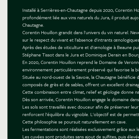
Installé à Serrières-en-Chautagne depuis 2020, Corentin Hou
profondément liée aux vins naturels du Jura, il produit aujo
Chautagne.
Corentin Houillon grandit dans l'univers du vin naturel. N
sur le respect du vivant et l'absence d'intrants œnologiques
Après des études de viticulture et d'œnologie à Beaune pui
Stéphane Tissot dans le Jura et Dominique Derain en Bourgog
En 2020, Corentin Houillon reprend le Domaine de Veronne
environnement particulièrement préservé qui favorise la bi
Située au nord-ouest de la Savoie, la Chautagne bénéficie d
composés de grès et de sables, offrent un excellent draina
Cette combinaison entre climat, relief et géologie donne nai
Dès son arrivée, Corentin Houillon engage le domaine dan
Les sols sont travaillés avec douceur afin de préserver leu
renforcent l'équilibre du vignoble. L'objectif est de permet
Cette philosophie se poursuit naturellement en cave.
Les fermentations sont réalisées exclusivement grâce aux lev
Les cuvées sont produites sans ajout de sulfites, puis élevée