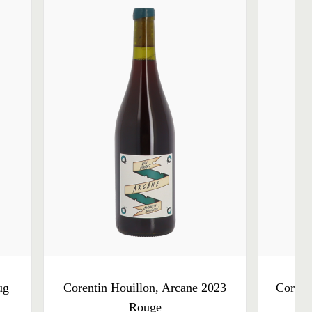
ug
Corentin Houillon, Arcane 2023
Corent
Rouge