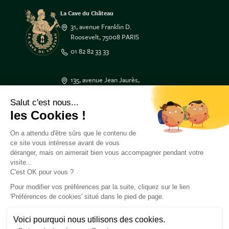
La Cave du Château
31, avenue Franklin D.
Roosevelt, 75008 PARIS
01 82 82 33 33
135, avenue Jean Jaurès,
33600 PESSAC
Salut c'est nous...
05 47 50 17 17
les Cookies !
3 Place Tourny,
On a attendu d'être sûrs que le contenu de
33000 BORDEAUX
ce site vous intéresse avant de vous
05 47 50 55 55
déranger, mais on aimerait bien vous accompagner pendant votre
visite...
C'est OK pour vous ?
Besoin d'aide ?
À propos de nous
Pour modifier vos préférences par la suite, cliquez sur le lien
'Préférences de cookies' situé dans le pied de page.
Retrouvez-nous
Voici pourquoi nous utilisons des cookies.