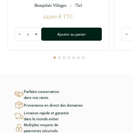
Beaujolais Villages
75cl
22,00 €
TTC
Quantité
Quant
Ajouter au panier
Diminuer la quantité
Augmenter la quantité
Dim
Parfaite conservation
dans nos caves
Provenance en direct des domaines
Livraison rapide et garantie
dans le monde entier
Multiples moyens de
paiements sécurisés