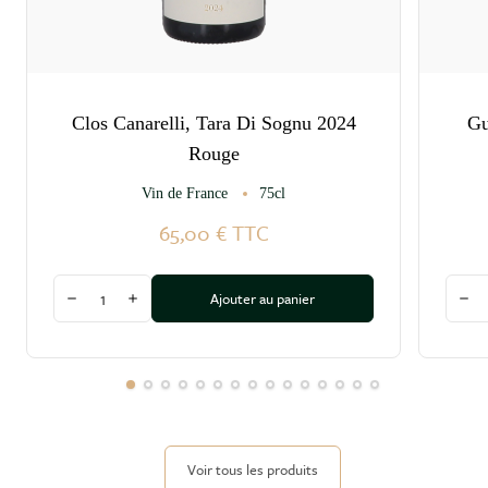
Clos Canarelli, Tara Di Sognu 2024
Gu
Rouge
Vin de France
75cl
65,00 €
TTC
Quantité
Quant
Ajouter au panier
Diminuer la quantité
Augmenter la quantité
Dim
Voir tous les produits