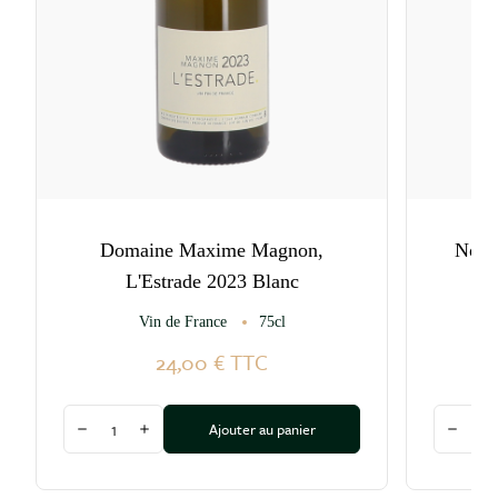
Domaine Maxime Magnon,
Noill
L'Estrade 2023 Blanc
Vin de France
75cl
24,00 €
TTC
Quantité
Quantité
Ajouter au panier
Diminuer la quantité
Augmenter la quantité
Diminu