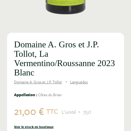
Domaine A. Gros et J.P.
Tollot, La
Vermentino/Roussanne 2023
Blanc
Domaine A. Gros et J.P. Tollot
Languedoc
Appellation :
Côtes du Brian
21,00 €
TTC
L'unité
75cl
Voir le stock en boutique