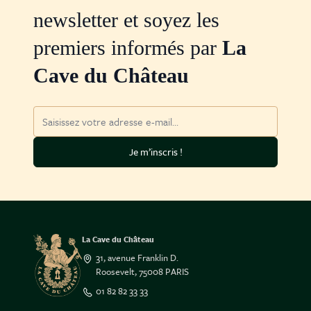
newsletter et soyez les
premiers informés par
La
Cave du Château
Adresse mail
Je m’inscris !
La Cave du Château
31, avenue Franklin D.
Roosevelt, 75008 PARIS
01 82 82 33 33