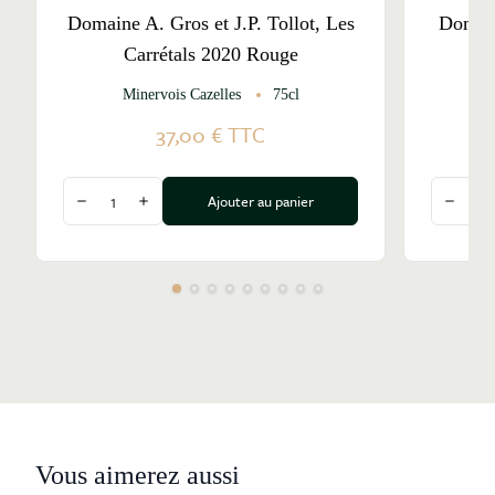
Domaine A. Gros et J.P. Tollot, Les
Domain
Carrétals 2020 Rouge
Minervois Cazelles
75cl
37,00 €
TTC
Quantité
Quantité
Ajouter au panier
Diminuer la quantité
Augmenter la quantité
Diminu
Vous aimerez aussi