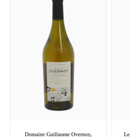
Domaine Guillaume Overnoy,
Les B