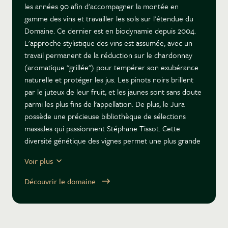
les années 90 afin d'accompagner la montée en
gamme des vins et travailler les sols sur l'étendue du
Domaine. Ce dernier est en biodynamie depuis 2004.
L'approche stylistique des vins est assumée, avec un
travail permanent de la réduction sur le chardonnay
(aromatique "grillée") pour tempérer son exubérance
naturelle et protéger les jus. Les pinots noirs brillent
par le juteux de leur fruit, et les jaunes sont sans doute
parmi les plus fins de l'appellation. De plus, le Jura
possède une précieuse bibliothèque de sélections
massales qui passionnent Stéphane Tissot. Cette
diversité génétique des vignes permet une plus grande
pureté d'expression des sols. Enfin, un travail
Voir plus
titanesque est mené sur l'utilisation du soufre
(seulement un gramme à la mise en bouteille sur la
Découvrir le domaine
plupart des vins) ainsi que le contrôle des
températures de caves de vieillissement. Une remise
en question perpétuelle, pour notre plus grande
satisfaction.