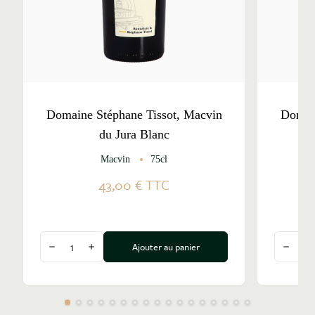
Domaine Stéphane Tissot, Macvin
Domain
du Jura Blanc
du
Macvin
75cl
43,00 €
TTC
Quantité
Quantité
Ajouter au panier
Diminuer la quantité
Augmenter la quantité
Diminu