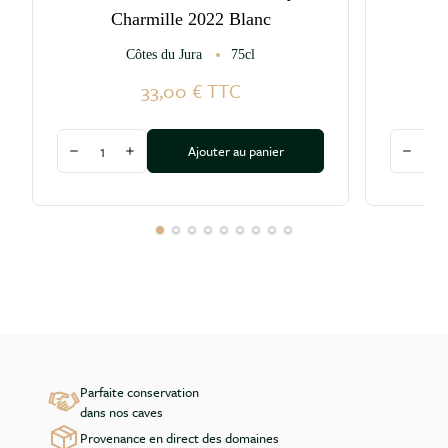
Charmille 2022 Blanc
Côtes du Jura
75cl
33,00 €
TTC
Quantité
Quantité
Ajouter au panier
Diminuer la quantité
Augmenter la quantité
Diminu
Parfaite conservation
dans nos caves
Provenance en direct des domaines