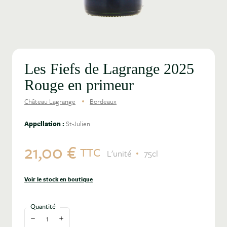
Les Fiefs de Lagrange 2025
Rouge en primeur
Château Lagrange
Bordeaux
Appellation :
St-Julien
21,00 €
TTC
L'unité
75cl
Voir le stock en boutique
Quantité
Diminuer la quantité
Augmenter la quantité