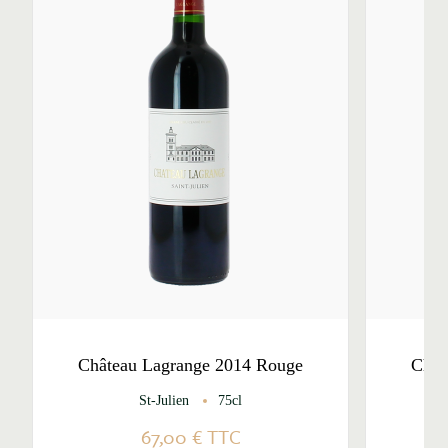
Château Lagrange 2014 Rouge
Chât
St-Julien
75cl
67,00 €
TTC