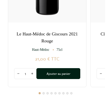
Le Haut-Médoc de Giscours 2021
Clare
Rouge
Haut-Médoc
75cl
21,00 €
TTC
Quantité
Quantité
Ajouter au panier
Diminuer la quantité
Augmenter la quantité
Diminu