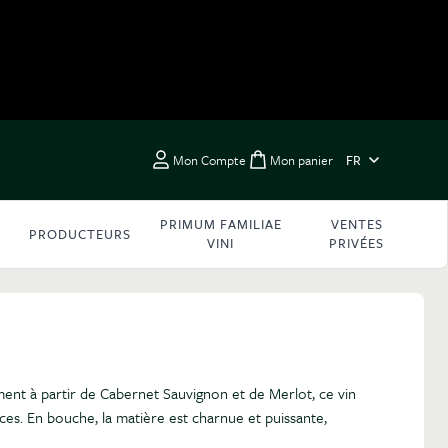
LANGUE
Mon Compte
Mon panier
FR
Toggle minicart, Vous 
PRIMUM FAMILIAE
VENTES
PRODUCTEURS
VINI
PRIVÉES
ent à partir de Cabernet Sauvignon et de Merlot, ce vin
ces. En bouche, la matière est charnue et puissante,