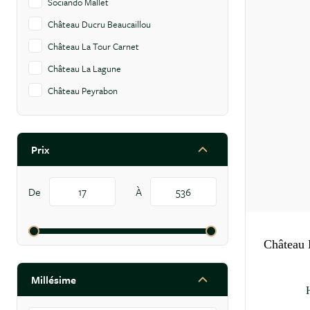
Sociando Mallet
Château Ducru Beaucaillou
Château La Tour Carnet
Château La Lagune
Château Peyrabon
Domaine Uchida
Prix
filter
De
À
Château 
41 produits
disponibles
Millésime
filter