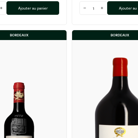
Quantité
Ajouter au panier
Ajouter au
 la quantité
Augmenter la quantité
Diminuer la quantité
Augmenter la quan
BORDEAUX
BORDEAUX