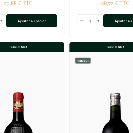
29,88 €
TTC
28,72 €
TTC
Quantité
Ajouter au panier
Ajouter au
 la quantité
Augmenter la quantité
Diminuer la quantité
Augmenter la quan
BORDEAUX
BORDEAUX
PRIMEUR