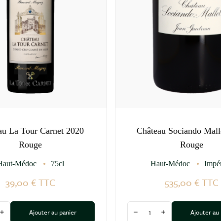
au La Tour Carnet 2020
Château Sociando Mall
Rouge
Rouge
Haut-Médoc
75cl
Haut-Médoc
Impér
39,00 €
TTC
535,00 €
TTC
Quantité
Ajouter au panier
Ajouter au
 la quantité
Augmenter la quantité
Diminuer la quantité
Augmenter la quan