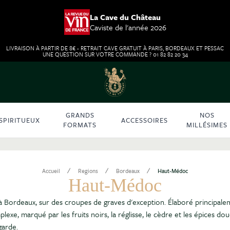
La Cave du Château
Caviste de l'année 2026
LIVRAISON À PARTIR DE 8€ - RETRAIT CAVE GRATUIT À PARIS, BORDEAUX ET PESSAC
UNE QUESTION SUR VOTRE COMMANDE ? 01 82 82 20 34
GRANDS
NOS
SPIRITUEUX
ACCESSOIRES
FORMATS
MILLÉSIMES
/
/
/
Accueil
Regions
Bordeaux
Haut-Médoc
Haut-Médoc
 Bordeaux, sur des croupes de graves d'exception. Élaboré principalem
e, marqué par les fruits noirs, la réglisse, le cèdre et les épices dou
garde.