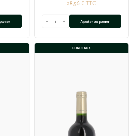
28,56 €
TTC
Quantité
 panier
Ajouter au panier
tité
Diminuer la quantité
Augmenter la quantité
BORDEAUX