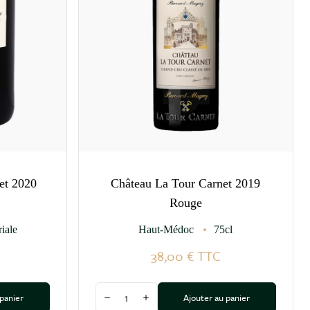
et 2020
Château La Tour Carnet 2019
Rouge
iale
Haut-Médoc
75cl
38,00 €
TTC
Quantité
 panier
Ajouter au panier
tité
Diminuer la quantité
Augmenter la quantité