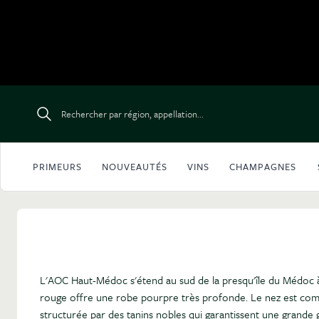
Aller au contenu
Rechercher par région, appellation...
PRIMEURS
NOUVEAUTÉS
VINS
CHAMPAGNES
L'AOC Haut-Médoc s'étend au sud de la presqu'île du Médoc à
rouge offre une robe pourpre très profonde. Le nez est complex
structurée par des tanins nobles qui garantissent une grande 