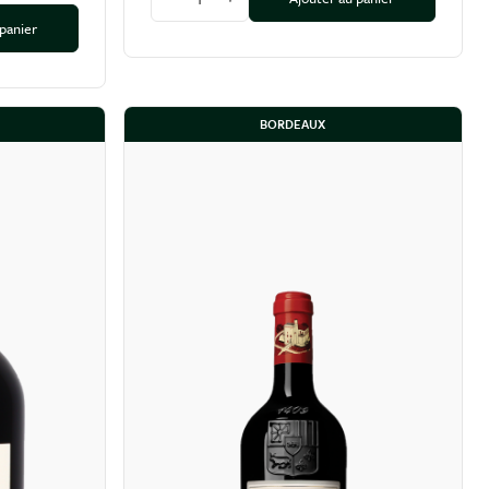
Diminuer la quantité
Augmenter la quantité
 panier
tité
BORDEAUX