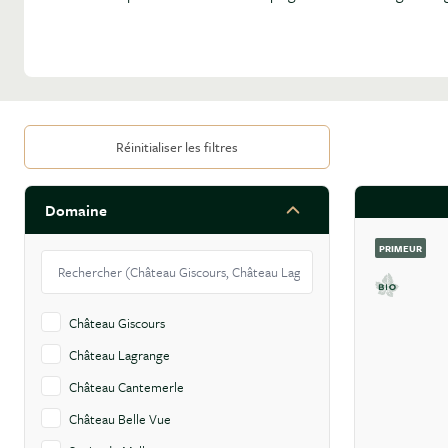
FILTRER PAR
Réinitialiser les filtres
Domaine
Skip to product list
filter
PRIMEUR
Château Giscours
Château Lagrange
Château Cantemerle
Château Belle Vue