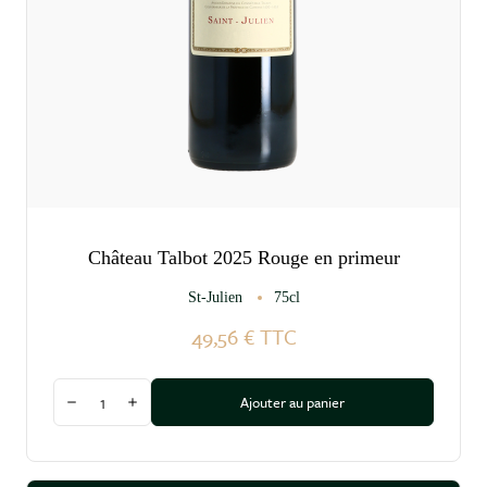
Château Talbot 2025 Rouge en primeur
St-Julien
75cl
49,56 €
TTC
Quantité
Ajouter au panier
Diminuer la quantité
Augmenter la quantité