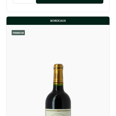
Diminuer la quantité
Augmenter la quantité
BORDEAUX
PRIMEUR