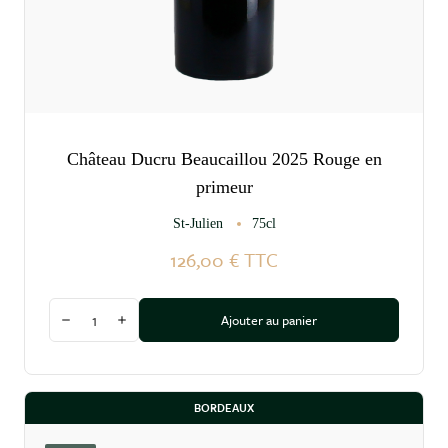
Château Ducru Beaucaillou 2025 Rouge en
primeur
St-Julien
75cl
126,00 €
TTC
Quantité
Ajouter au panier
Diminuer la quantité
Augmenter la quantité
BORDEAUX