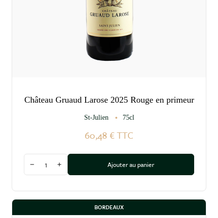
Château Gruaud Larose 2025 Rouge en primeur
St-Julien
75cl
60,48 €
TTC
Quantité
Ajouter au panier
Diminuer la quantité
Augmenter la quantité
BORDEAUX