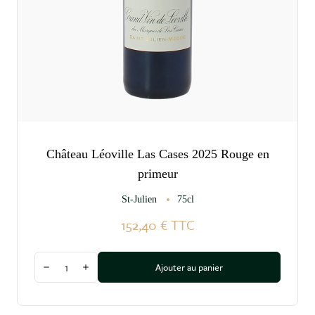
Château Léoville Las Cases 2025 Rouge en
primeur
St-Julien
75cl
152,40 €
TTC
Quantité
Ajouter au panier
Diminuer la quantité
Augmenter la quantité