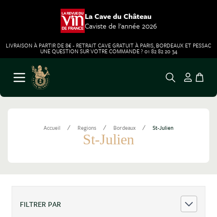
La Cave du Château
Caviste de l'année 2026
LIVRAISON À PARTIR DE 8€ - RETRAIT CAVE GRATUIT À PARIS, BORDEAUX ET PESSAC
UNE QUESTION SUR VOTRE COMMANDE ? 01 82 82 20 34
Aller au contenu
Ouvrir le menu
/
/
/
Accueil
Regions
Bordeaux
St-Julien
St-Julien
FILTRER PAR