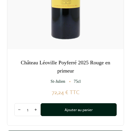
Château Léoville Poyferré 2025 Rouge en
primeur
St-Julien
75cl
72,24 €
TTC
Quantité
Ajouter au panier
Diminuer la quantité
Augmenter la quantité