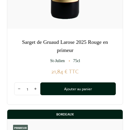
Sarget de Gruaud Larose 2025 Rouge en
primeur
St-Julien
75cl
21,84 €
TTC
Quantité
Ajouter au panier
Diminuer la quantité
Augmenter la quantité
BORDEAUX
PRIMEUR