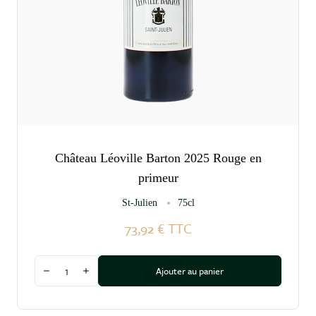
Château Léoville Barton 2025 Rouge en
primeur
St-Julien
75cl
73,92 €
TTC
Quantité
Ajouter au panier
Diminuer la quantité
Augmenter la quantité