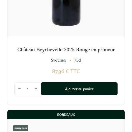
Château Beychevelle 2025 Rouge en primeur
St-Julien
75cl
87,36 €
TTC
Quantité
Ajouter au panier
Diminuer la quantité
Augmenter la quantité
BORDEAUX
PRIMEUR