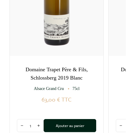
Domaine Trapet Père & Fils,
Doma
Schlossberg 2019 Blanc
Alsace Grand Cru
75cl
63,00 €
TTC
Quantité
Quantité
Ajouter au panier
Diminuer la quantité
Augmenter la quantité
Diminu