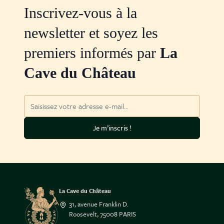
Inscrivez-vous à la
newsletter et soyez les
premiers informés par
La
Cave du Château
Adresse mail
Je m’inscris !
La Cave du Château
31, avenue Franklin D.
Roosevelt, 75008 PARIS