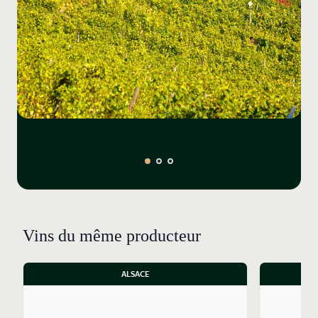
premier ordre (souvent les mêmes que les Grossi Laüe
mais sur des vignes plus jeunes ou des parcelles
périphériques). La gamme offre une bonne initiation à
la "patte" Hugel avec une complexité supérieure à la
gamme "Classic" issue du négoce.
Pinot gris Estate : ce vin proposé avec plusieurs années
de vieillissement en bouteilles provient des meilleurs
terroirs argileux de Riquewihr qui lui confèrent de la
fraîcheur. Il fermente partiellement en fûts
bourguignons sans faire montre de goût boisé. Il s’agit
d’un pinot gris opulent taillé pour la gastronomie qui
peut se garder encore une dizaine d’années.
Pinot Gris Grossi Laüe : Toujours proposée avec un
temps de vieillissement en bouteilles, cette cuvée
Vins du même producteur
provient notamment du terroir calcaire du Pflostig. Elle
révèle régulièrement des notes de fumée, de brioche
et de fruits jaunes, avec une structure soyeuse
ALSACE
caractéristique des raisins récoltés à bonne maturité.
Riesling Estate : c'est l'archétype du riesling sec, floral