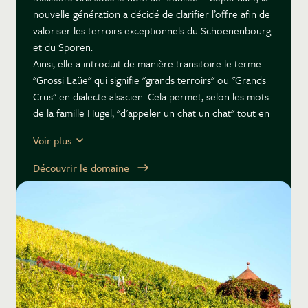
nouvelle génération a décidé de clarifier l’offre afin de
valoriser les terroirs exceptionnels du Schoenenbourg
et du Sporen.
Ainsi, elle a introduit de manière transitoire le terme
"Grossi Laüe" qui signifie "grands terroirs" ou "Grands
Crus" en dialecte alsacien. Cela permet, selon les mots
de la famille Hugel, "d'appeler un chat un chat" tout en
se distinguant de l’usage du simple mot grand cru.
Voir plus
Le terme Grossi Laüe équivaut conceptuellement aux
Grosses Gewächs allemands ou aux Grands Crus
Découvrir le domaine
bourguignons. Il désigne l'élite de la production, issue
du cœur historique des parcelles du domaine. Cette
transition prépare le retour officiel de la mention
Grand Cru sur les millésimes ultérieurs (à partir de
2015/2022.
La gamme "Estate" (Domaine) a été redéfinie. Elle
regroupe les vins issus exclusivement des parcelles
appartenant à la famille, situées sur des terroirs de