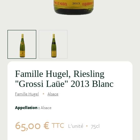
View larger image
View larger image
Famille Hugel, Riesling
"Grossi Laüe" 2013 Blanc
Famille Hugel
Alsace
Appellation :
Alsace
65,00 €
TTC
L'unité
75cl