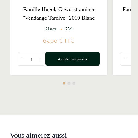
Famille Hugel, Gewurztraminer
Famill
"Vendange Tardive" 2010 Blanc
Alsace
75cl
65,00 €
TTC
Quantité
Quantité
Ajouter au panier
Diminuer la quantité
Augmenter la quantité
Diminu
Vous aimerez aussi