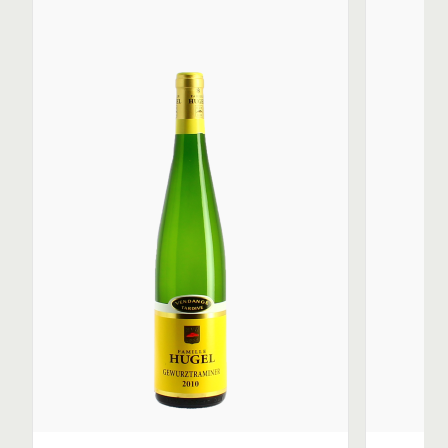
et ciselé, idéal pour les accords mets-vins marins.
Riesling Grossi Laüe ce vin provient exclusivement du
Grand Cru Schoenenbourg (marnes et gypse). C’est un
modèle de vin de garde. Sa minéralité saline et ses
notes évolutives de truffe blanche et d'hydrocarbures
en font un vin "intellectuel" très savoureux.
Gewurztraminer Vendanges Tardives : Le domaine s’est
fait une spécialité de ce type de vins moelleux. Cette
cuvée provient du grand cru Sporen. C'est un vin de
méditation aux arômes de fruits exotiques et doté d'un
grand potentiel de garde.
Gewurztraminer SGN Sélection de Grains Nobles :
cette catégorie de vins liquoreux est née en Alsace en
1984 sous l’influence de Jean Hugel. La cuvée issue de
rendements très confidentiels (moins de 10 hl/ha)
contient, en fonction du millésime, entre 140 et 150 g/l
de sucres résiduels équilibrés par une superbe acidité.
Exotique et épicé (safran, gingembre) la longueur en
bouche de ce vin dépasse la minute.