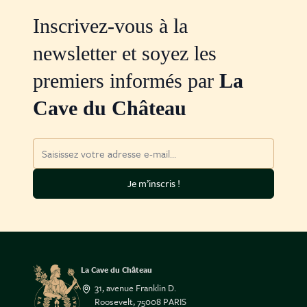
Inscrivez-vous à la
newsletter et soyez les
premiers informés par
La
Cave du Château
Adresse mail
Je m’inscris !
La Cave du Château
31, avenue Franklin D.
Roosevelt, 75008 PARIS