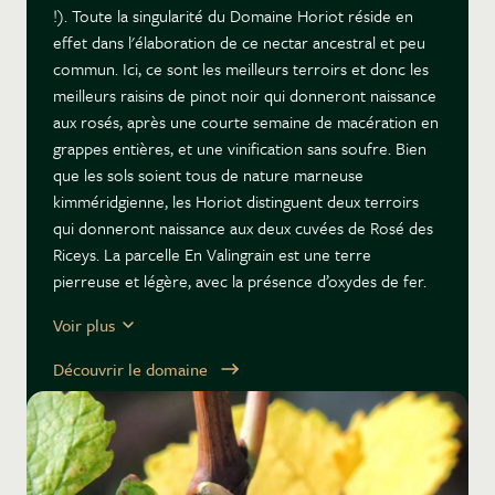
!). Toute la singularité du Domaine Horiot réside en
effet dans l'élaboration de ce nectar ancestral et peu
commun. Ici, ce sont les meilleurs terroirs et donc les
meilleurs raisins de pinot noir qui donneront naissance
aux rosés, après une courte semaine de macération en
grappes entières, et une vinification sans soufre. Bien
que les sols soient tous de nature marneuse
kimméridgienne, les Horiot distinguent deux terroirs
qui donneront naissance aux deux cuvées de Rosé des
Riceys. La parcelle En Valingrain est une terre
pierreuse et légère, avec la présence d’oxydes de fer.
Le vin se présente toujours très ouvert, floral, avec
Voir plus
une dimension minérale à couper le souffle. En
Barmont est un terroir plus argileux, plus frais, plus
Découvrir le domaine
bourguignon, en somme. A la dégustation, le tactile
diffère avec des tanins plus serrés. Olivier s’amuse à
comparer le premier à Volnay, le second à Pommard : à
vous de choisir !