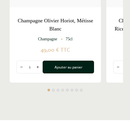
Champagne Olivier Horiot, Métisse
Cham
Blanc
Riceys
Champagne
75cl
C
49,00 €
TTC
Quantité
Quantité
Ajouter au panier
Diminuer la quantité
Augmenter la quantité
Diminu