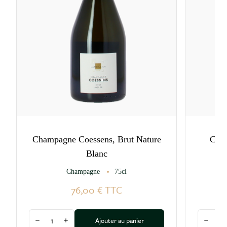
Champagne Coessens, Brut Nature
Cham
Blanc
Champagne
75cl
76,00 €
TTC
Quantité
Quantité
Ajouter au panier
Diminuer la quantité
Augmenter la quantité
Diminu