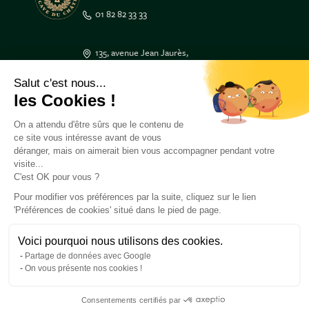
01 82 82 33 33
135, avenue Jean Jaurès,
33600 PESSAC
Salut c'est nous...
05 47 50 17 17
les Cookies !
3 Place Tourny,
On a attendu d'être sûrs que le contenu de
33000 BORDEAUX
ce site vous intéresse avant de vous
05 47 50 55 55
déranger, mais on aimerait bien vous accompagner pendant votre
visite...
C'est OK pour vous ?
Besoin d'aide ?
À propos de nous
Pour modifier vos préférences par la suite, cliquez sur le lien
'Préférences de cookies' situé dans le pied de page.
Retrouvez-nous
Voici pourquoi nous utilisons des cookies.
Partage de données avec Google
On vous présente nos cookies !
Pour visiter ce site, vous devez être en âge de consommer de l’alcool dans votre
pays de résidence. L’abus d’alcool est dangereux pour la santé, à consommer avec
Consentements certifiés par
modération.