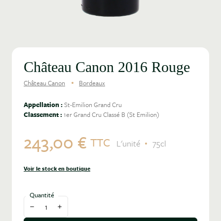
Château Canon 2016 Rouge
Château Canon
Bordeaux
Appellation :
St-Emilion Grand Cru
Classement :
1er Grand Cru Classé B (St Emilion)
243,00 €
TTC
L'unité
75cl
Voir le stock en boutique
Quantité
Diminuer la quantité
Augmenter la quantité