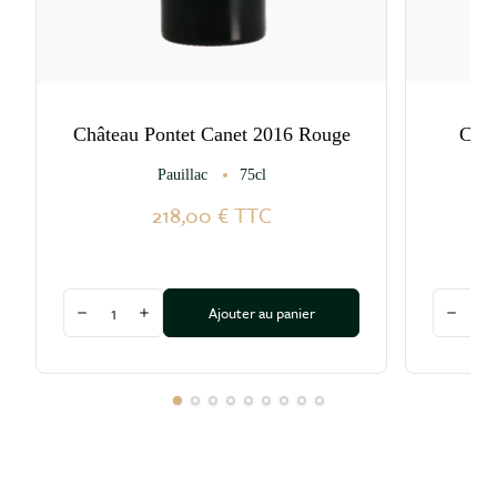
Château Pontet Canet 2016 Rouge
Chât
Pauillac
75cl
218,00 €
TTC
Quantité
Quantité
Ajouter au panier
Diminuer la quantité
Augmenter la quantité
Diminu