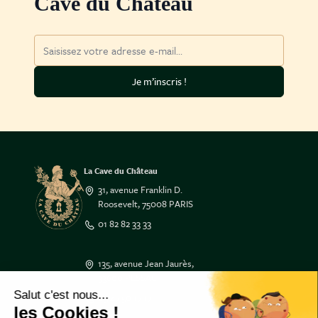
Cave du Château
Adresse mail
Je m’inscris !
La Cave du Château
31, avenue Franklin D.
Roosevelt, 75008 PARIS
01 82 82 33 33
135, avenue Jean Jaurès,
33600 PESSAC
Salut c'est nous...
05 47 50 17 17
les Cookies !