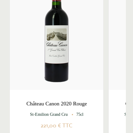
Château Canon 2020 Rouge
Châ
St-Emilion Grand Cru
75cl
St-E
221,00 €
TTC