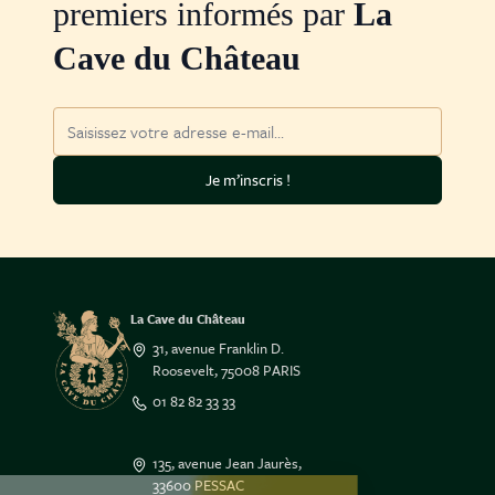
premiers informés par
La
Cave du Château
Adresse mail
Je m’inscris !
La Cave du Château
31, avenue Franklin D.
Roosevelt, 75008 PARIS
01 82 82 33 33
135, avenue Jean Jaurès,
33600 PESSAC