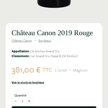
Château Canon 2019 Rouge
Château Canon
Bordeaux
Appellation :
St-Emilion Grand Cru
Classement :
1er Grand Cru Classé B (St Emilion)
381,00 €
TTC
L'unité
Magnum
Voir le stock en boutique
Quantité
Diminuer la quantité
Augmenter la quantité