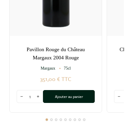
Pavillon Rouge du Château
Chât
Margaux 2004 Rouge
Margaux
75cl
351,00 €
TTC
Quantité
Quantité
Ajouter au panier
Diminuer la quantité
Augmenter la quantité
Diminu