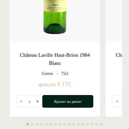
Château Laville Haut-Brion 1984
Châte
Blanc
Graves
75cl
Pe
400,00 €
TTC
Quantité
Quantité
Ajouter au panier
Diminuer la quantité
Augmenter la quantité
Diminu