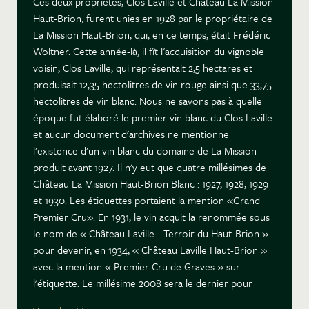
Ces deux propriétés, Clos Laville et Château La Mission
Haut-Brion, furent unies en 1928 par le propriétaire de
La Mission Haut-Brion, qui, en ce temps, était Frédéric
Woltner. Cette année-là, il fît l'acquisition du vignoble
voisin, Clos Laville, qui représentait 2,5 hectares et
produisait 12,35 hectolitres de vin rouge ainsi que 33,75
hectolitres de vin blanc. Nous ne savons pas à quelle
époque fut élaboré le premier vin blanc du Clos Laville
et aucun document d'archives ne mentionne
l'existence d'un vin blanc du domaine de La Mission
produit avant 1927. Il n'y eut que quatre millésimes de
Château La Mission Haut-Brion Blanc : 1927, 1928, 1929
et 1930. Les étiquettes portaient la mention «Grand
Premier Cru». En 1931, le vin acquit la renommée sous
le nom de « Château Laville - Terroir du Haut-Brion »
pour devenir, en 1934, « Château Laville Haut-Brion »
avec la mention « Premier Cru de Graves » sur
l'étiquette. Le millésime 2008 sera le dernier pour
Château Laville Haut-Brion. Le millésime 2009 relance