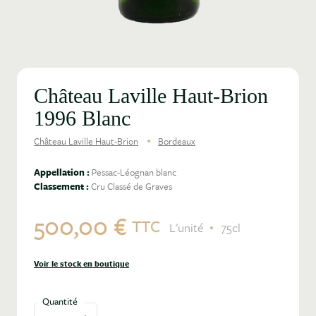
Château Laville Haut-Brion
1996 Blanc
Château Laville Haut-Brion
Bordeaux
Appellation :
Pessac-Léognan blanc
Classement :
Cru Classé de Graves
500,00 €
TTC
L'unité
75cl
Voir le stock en boutique
Quantité