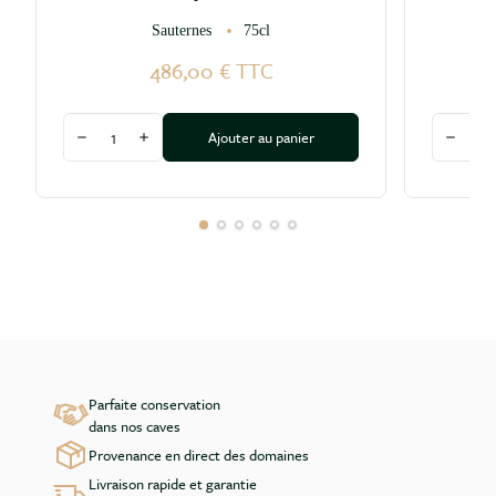
Sauternes
75cl
486,00 €
TTC
Quantité
Quantité
Ajouter au panier
Diminuer la quantité
Augmenter la quantité
Diminu
Parfaite conservation
dans nos caves
Provenance en direct des domaines
Livraison rapide et garantie