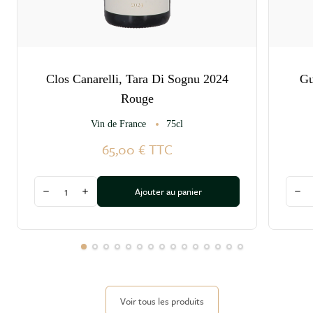
Clos Canarelli, Tara Di Sognu 2024
Gu
Rouge
Vin de France
75cl
65,00 €
TTC
Quantité
Quant
Ajouter au panier
Diminuer la quantité
Augmenter la quantité
Dim
Voir tous les produits