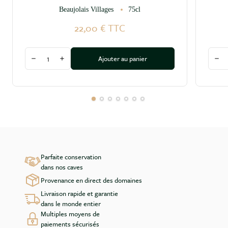
Beaujolais Villages
75cl
22,00 €
TTC
Quantité
Quant
Ajouter au panier
Diminuer la quantité
Augmenter la quantité
Dim
Parfaite conservation
dans nos caves
Provenance en direct des domaines
Livraison rapide et garantie
dans le monde entier
Multiples moyens de
paiements sécurisés