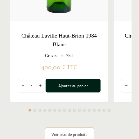
Château Laville Haut-Brion 1984
Châte
Blanc
Graves
75cl
Pe
400,00 €
TTC
Quantité
Quantité
Ajouter au panier
Diminuer la quantité
Augmenter la quantité
Diminu
Voir plus de produits