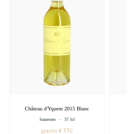
Château d'Yquem 2015 Blanc
Sauternes
37.5cl
B
372,00 €
TTC