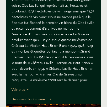
voisin, Clos Laville, qui représentait 2,5 hectares et
produisait 12,35 hectolitres de vin rouge ainsi que 33,75
hectolitres de vin blanc. Nous ne savons pas à quelle
époque fut élaboré le premier vin blanc du Clos Laville
et aucun document d'archives ne mentionne
l'existence d'un vin blanc du domaine de La Mission
produit avant 1927. Il n'y eut que quatre millésimes de
Château La Mission Haut-Brion Blanc : 1927, 1928, 1929
et 1930. Les étiquettes portaient la mention «Grand
Premier Cru». En 1931, le vin acquit la renommée sous
le nom de « Château Laville - Terroir du Haut-Brion »
pour devenir, en 1934, « Château Laville Haut-Brion »
avec la mention « Premier Cru de Graves » sur
l'étiquette. Le millésime 2008 sera le dernier pour
Château Laville Haut-Brion. Le millésime 2009 relance
Voir plus
la saga de Château La Mission Haut-Brion Blanc.
Découvrir le domaine