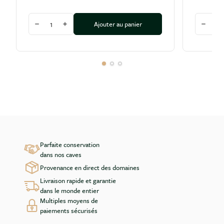
Quantité
Quantité
Ajouter au panier
Diminuer la quantité
Augmenter la quantité
Diminu
Parfaite conservation
dans nos caves
Provenance en direct des domaines
Livraison rapide et garantie
dans le monde entier
Multiples moyens de
paiements sécurisés