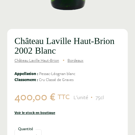
Château Laville Haut-Brion
2002 Blanc
Château Laville Haut-Brion
Bordeaux
Appellation :
Pessac-Léognan blanc
Classement :
Cru Classé de Graves
400,00 €
TTC
L'unité
75cl
Voir le stock en boutique
Quantité