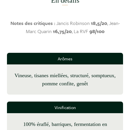
En détails
Notes des critiques :
Jancis Robinson
18,5/20
, Jean-
Marc Quarin
16,75/20
, La RVF
98/100
Arômes
vineuse, tisanes miellées, structuré, somptueux,
pomme confite, genêt
Vinification
100% éraflé, barriques, fermentation en