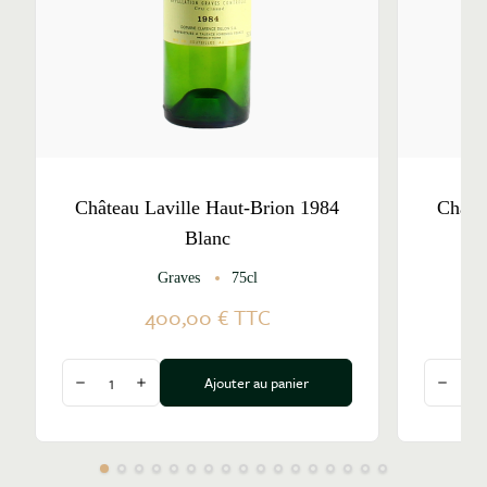
Château Laville Haut-Brion 1984
Châte
Blanc
Graves
75cl
Pe
400,00 €
TTC
Quantité
Quantité
Ajouter au panier
Diminuer la quantité
Augmenter la quantité
Diminu