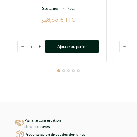
Sauternes
75cl
Pe
548,00 €
TTC
Quantité
Quantité
Ajouter au panier
Diminuer la quantité
Augmenter la quantité
Diminu
Parfaite conservation
dans nos caves
Provenance en direct des domaines