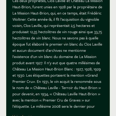
Ces deux propriétés, Clos Laville et Château La Mission
Haut-Brion, furent unies en 1928 par le propriétaire de
La Mission Haut-Brion, qui, en ce temps, était Frédéric
Woltner. Cette année-là, il fît l'acquisition du vignoble
voisin, Clos Laville, qui représentait 2,5 hectares et
produisait 12,35 hectolitres de vin rouge ainsi que 33,75
hectolitres de vin blanc. Nous ne savons pas à quelle
époque fut élaboré le premier vin blanc du Clos Laville
et aucun document d'archives ne mentionne
l'existence d'un vin blanc du domaine de La Mission
produit avant 1927. Il n'y eut que quatre millésimes de
Château La Mission Haut-Brion Blanc : 1927, 1928, 1929
et 1930. Les étiquettes portaient la mention «Grand
Premier Cru». En 1931, le vin acquit la renommée sous
le nom de « Château Laville - Terroir du Haut-Brion »
pour devenir, en 1934, « Château Laville Haut-Brion »
avec la mention « Premier Cru de Graves » sur
l'étiquette. Le millésime 2008 sera le dernier pour
Château Laville Haut-Brion. Le millésime 2009 relance