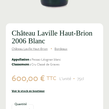
Château Laville Haut-Brion
2006 Blanc
Château Laville Haut-Brion
Bordeaux
Appellation :
Pessac-Léognan blanc
Classement :
Cru Classé de Graves
600,00 €
TTC
L'unité
75cl
Voir le stock en boutique
Quantité