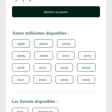
Diminuer la quantité
Augmenter la quantité
Ajouter au panier
Autres millésimes disponibles :
1990
2000
2003
2005
2006
2012
2013
2016
2017
2019
2020
2021
2022
2023
2025
Les formats disponibles :
75cl
Jéroboam