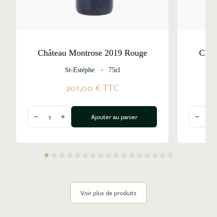
Château Montrose 2019 Rouge
Chât
St-Estèphe
75cl
201,00 €
TTC
Quantité
Quantité
Ajouter au panier
Diminuer la quantité
Augmenter la quantité
Diminu
Voir plus de produits