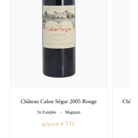
Château Calon Ségur 2005 Rouge
Châte
St-Estèphe
Magnum
479,00 €
TTC