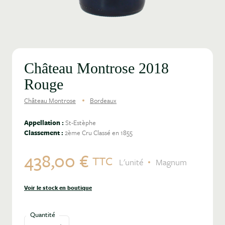
Château Montrose 2018
Rouge
Château Montrose
Bordeaux
Appellation :
St-Estèphe
Classement :
2ème Cru Classé en 1855
438,00 €
TTC
L'unité
Magnum
Voir le stock en boutique
Quantité