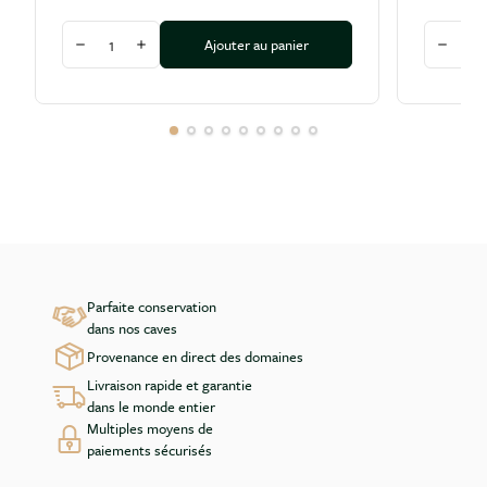
Quantité
Quantité
Ajouter au panier
Diminuer la quantité
Augmenter la quantité
Diminu
Parfaite conservation
dans nos caves
Provenance en direct des domaines
Livraison rapide et garantie
dans le monde entier
Multiples moyens de
paiements sécurisés