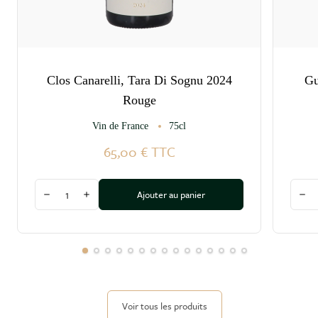
Clos Canarelli, Tara Di Sognu 2024
Gu
Rouge
Vin de France
75cl
65,00 €
TTC
Quantité
Quant
Ajouter au panier
Diminuer la quantité
Augmenter la quantité
Dim
Voir tous les produits