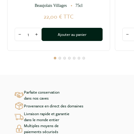
Beaujolais Villages
75cl
22,00 €
TTC
Quantité
Quant
Ajouter au panier
Diminuer la quantité
Augmenter la quantité
Dim
Parfaite conservation
dans nos caves
Provenance en direct des domaines
Livraison rapide et garantie
dans le monde entier
Multiples moyens de
paiements sécurisés