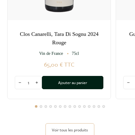
Clos Canarelli, Tara Di Sognu 2024
Gu
Rouge
Vin de France
75cl
65,00 €
TTC
Quantité
Quant
Ajouter au panier
Diminuer la quantité
Augmenter la quantité
Dim
Voir tous les produits