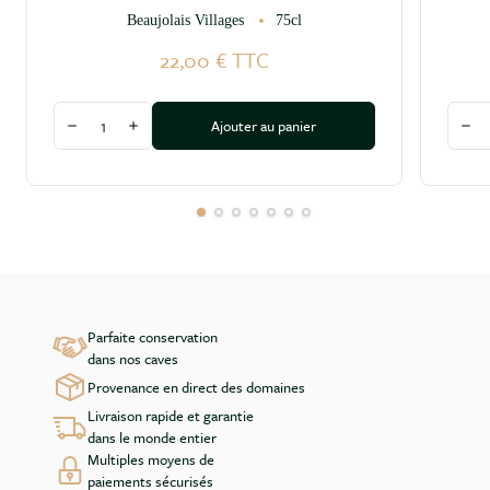
Beaujolais Villages
75cl
22,00 €
TTC
Quantité
Quant
Ajouter au panier
Diminuer la quantité
Augmenter la quantité
Dim
Parfaite conservation
dans nos caves
Provenance en direct des domaines
Livraison rapide et garantie
dans le monde entier
Multiples moyens de
paiements sécurisés