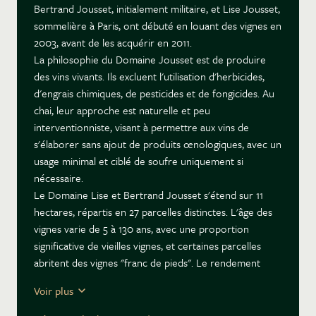
Bertrand Jousset, initialement militaire, et Lise Jousset,
sommelière à Paris, ont débuté en louant des vignes en
2003, avant de les acquérir en 2011.
La philosophie du Domaine Jousset est de produire
des vins vivants. Ils excluent l'utilisation d'herbicides,
d'engrais chimiques, de pesticides et de fongicides. Au
chai, leur approche est naturelle et peu
interventionniste, visant à permettre aux vins de
s'élaborer sans ajout de produits œnologiques, avec un
usage minimal et ciblé de soufre uniquement si
nécessaire.
Le Domaine Lise et Bertrand Jousset s'étend sur 11
hectares, répartis en 27 parcelles distinctes. L'âge des
vignes varie de 5 à 130 ans, avec une proportion
significative de vieilles vignes, et certaines parcelles
abritent des vignes "franc de pieds". Le rendement
moyen est d'environ 30 hectolitres par hectare.
Voir plus
Les sols sont principalement argilo-calcaires et sable à
silex, reposant sur une roche mère calcaire de tuffeau.