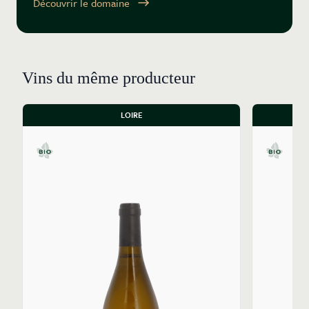
Découvrir le domaine
Le domaine est certifié en agriculture biologique
depuis 2008. Ils ont progressivement intégré les
principes de la biodynamie sur six ans, utilisant des
préparations biodynamiques et suivant le calendrier
Vins du même producteur
lunaire. L'utilisation de produits naturels (soufre,
cuivre, fumier organique) est privilégiée, et les engrais,
désherbants et pesticides sont proscrits.
LOIRE
La philosophie de vinification de Bertrand et Lise est
de laisser les vins "se faire naturellement. Ils estiment
que 95% de la qualité d'un vin provient de la vigne. Les
fermentations sont réalisées avec des levures
indigènes, et tout ajout de levures exogènes,
chaptalisation, acidification ou enzymes est proscrit.
En cave, les vinifications sont parcellaires pour
préserver l'identité de chaque terroir. Le transfert des
vins se fait par gravité, grâce à des installations sur trois
niveaux, minimisant les manipulations mécaniques. Le
pressurage est lent et doux.