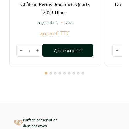
Château Perray-Jouannet, Quartz
Domain
2023 Blanc
Anjou blanc
75cl
Mus
40,00 €
TTC
Quantité
Quantité
Ajouter au panier
Diminuer la quantité
Augmenter la quantité
Diminu
Parfaite conservation
dans nos caves